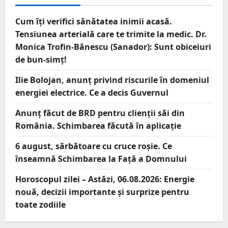
Cum îți verifici sănătatea inimii acasă.
Tensiunea arterială care te trimite la medic. Dr.
Monica Trofin-Bănescu (Sanador): Sunt obiceiuri
de bun-simț!
Ilie Bolojan, anunț privind riscurile în domeniul
energiei electrice. Ce a decis Guvernul
Anunț făcut de BRD pentru clienții săi din
România. Schimbarea făcută în aplicație
6 august, sărbătoare cu cruce roșie. Ce
înseamnă Schimbarea la Față a Domnului
Horoscopul zilei – Astăzi, 06.08.2026: Energie
nouă, decizii importante și surprize pentru
toate zodiile