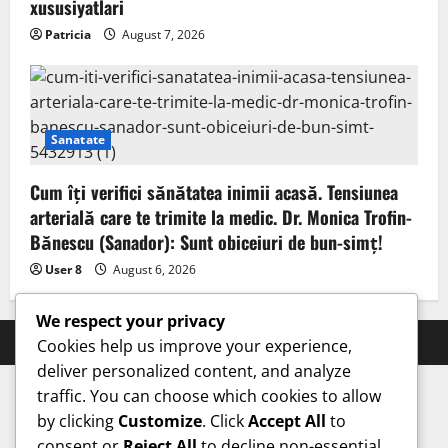
xususiyatlari
Patricia
August 7, 2026
Sanatate
Cum îți verifici sănătatea inimii acasă. Tensiunea
arterială care te trimite la medic. Dr. Monica Trofin-
Bănescu (Sanador): Sunt obiceiuri de bun-simț!
User 8
August 6, 2026
We respect your privacy
Prahova Express © All rights reserved.
Cookies help us improve your experience,
deliver personalized content, and analyze
traffic. You can choose which cookies to allow
by clicking
Customize
. Click
Accept All
to
consent or
Reject All
to decline non-essential