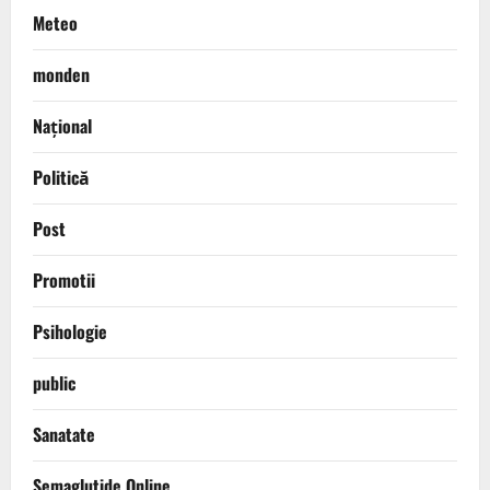
Meteo
monden
Național
Politică
Post
Promotii
Psihologie
public
Sanatate
Semaglutide Online