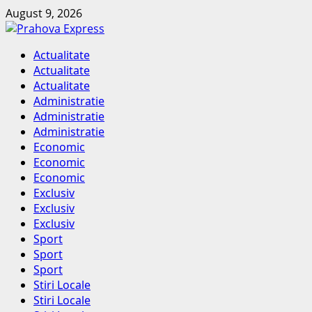
Skip
August 9, 2026
to
content
Primary
Actualitate
Menu
Actualitate
Actualitate
Administratie
Administratie
Administratie
Economic
Economic
Economic
Exclusiv
Exclusiv
Exclusiv
Sport
Sport
Sport
Stiri Locale
Stiri Locale