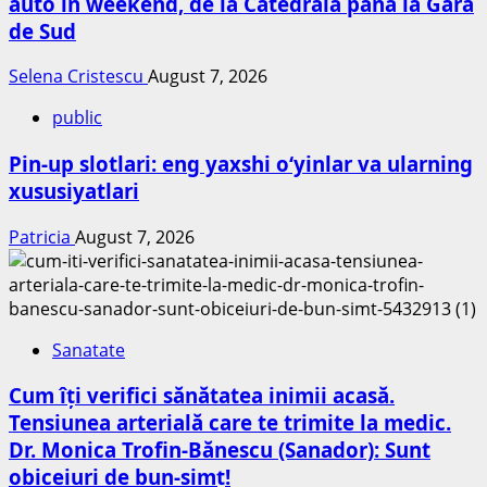
auto în weekend, de la Catedrală până la Gara
de Sud
Selena Cristescu
August 7, 2026
public
Pin-up slotlari: eng yaxshi o‘yinlar va ularning
xususiyatlari
Patricia
August 7, 2026
Sanatate
Cum îți verifici sănătatea inimii acasă.
Tensiunea arterială care te trimite la medic.
Dr. Monica Trofin-Bănescu (Sanador): Sunt
obiceiuri de bun-simț!