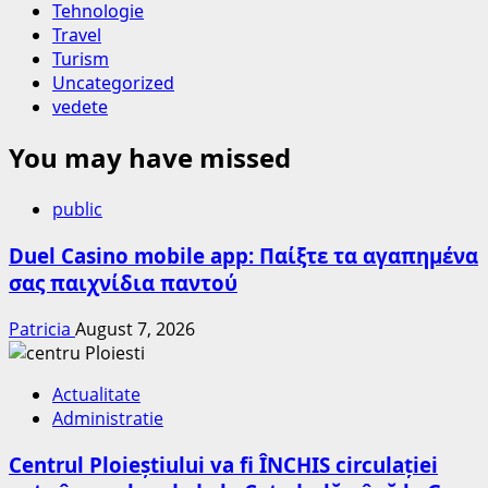
Tehnologie
Travel
Turism
Uncategorized
vedete
You may have missed
public
Duel Casino mobile app: Παίξτε τα αγαπημένα
σας παιχνίδια παντού
Patricia
August 7, 2026
Actualitate
Administratie
Centrul Ploieștiului va fi ÎNCHIS circulației