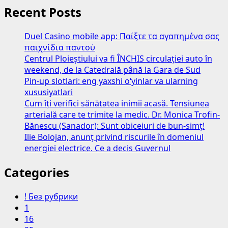
Recent Posts
Duel Casino mobile app: Παίξτε τα αγαπημένα σας
παιχνίδια παντού
Centrul Ploieștiului va fi ÎNCHIS circulației auto în
weekend, de la Catedrală până la Gara de Sud
Pin-up slotlari: eng yaxshi o‘yinlar va ularning
xususiyatlari
Cum îți verifici sănătatea inimii acasă. Tensiunea
arterială care te trimite la medic. Dr. Monica Trofin-
Bănescu (Sanador): Sunt obiceiuri de bun-simț!
Ilie Bolojan, anunț privind riscurile în domeniul
energiei electrice. Ce a decis Guvernul
Categories
! Без рубрики
1
16