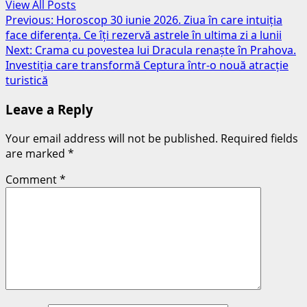
View All Posts
Post
Previous:
Horoscop 30 iunie 2026. Ziua în care intuiția
face diferența. Ce îți rezervă astrele în ultima zi a lunii
navigation
Next:
Crama cu povestea lui Dracula renaște în Prahova.
Investiția care transformă Ceptura într-o nouă atracție
turistică
Leave a Reply
Your email address will not be published.
Required fields
are marked
*
Comment
*