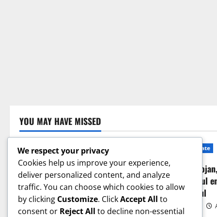
YOU MAY HAVE MISSED
Actualitate
We respect your privacy
Cookies help us improve your experience,
Ilie Bolojan
deliver personalized content, and analyze
domeniul en
traffic. You can choose which cookies to allow
Sanatate
Guvernul
by clicking
Customize
. Click
Accept All
to
User 8
A
consent or
Reject All
to decline non-essential
Cum îți verifici sănătatea inimii acasă.