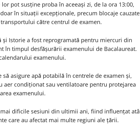
or pot susține proba în aceeași zi, de la ora 13:00,
 doar în situații excepționale, precum blocaje cauzate
transportului către centrul de examen.
 și Istorie a fost reprogramată pentru miercuri din
t în timpul desfășurării examenului de Bacalaureat.
 calendarului examenului.
te să asigure apă potabilă în centrele de examen și,
 cu aer condiționat sau ventilatoare pentru protejarea
izarea examenului.
i dificile sesiuni din ultimii ani, fiind influențat atâ
nte care au afectat mai multe regiuni ale țării.