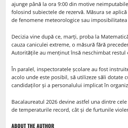
ajunge până la ora 9:00 din motive neimputabile l
folosind subiectele de rezervă. Măsura se aplică
de fenomene meteorologice sau imposibilitatea 
Decizia vine după ce, marți, proba la Matematică
cauza caniculei extreme, o măsură fără preceden
Autoritățile au menținut însă neschimbat restul
În paralel, inspectoratele școlare au fost instrui
acolo unde este posibil, să utilizeze săli dotate
candidaților și a personalului implicat în organ
Bacalaureatul 2026 devine astfel una dintre cele ma
de temperaturile record, cât și de furtunile viole
ABOUT THE AUTHOR