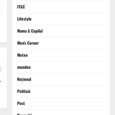
IT&C
Lifestyle
Mama & Copilul
Men's Corner
Meteo
monden
Național
.
Politică
Post