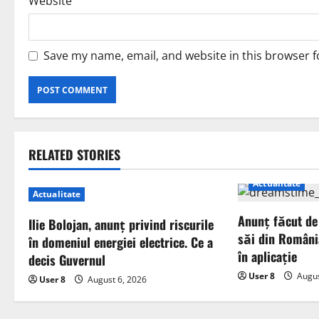
Website
Save my name, email, and website in this browser f
RELATED STORIES
Actualitate
Actualitate
Anunț făcut de
Ilie Bolojan, anunț privind riscurile
săi din Români
în domeniul energiei electrice. Ce a
în aplicație
decis Guvernul
User 8
Augus
User 8
August 6, 2026