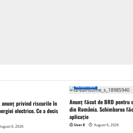
Actualitate
Anunț făcut de BRD pentru cl
, anunț privind riscurile în
din România. Schimbarea făc
ergiei electrice. Ce a decis
aplicație
User 8
August 6, 2026
ugust 6, 2026