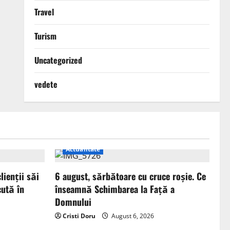
Travel
Turism
Uncategorized
vedete
Actualitate
ienții săi
6 august, sărbătoare cu cruce roșie. Ce
ută în
înseamnă Schimbarea la Față a
Domnului
Cristi Doru
August 6, 2026