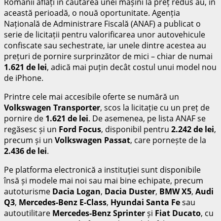
Românii aflați în căutarea unei mașini la preț redus au, în
această perioadă, o nouă oportunitate. Agenția
Națională de Administrare Fiscală (ANAF) a publicat o
serie de licitații pentru valorificarea unor autovehicule
confiscate sau sechestrate, iar unele dintre acestea au
prețuri de pornire surprinzător de mici – chiar de numai
1.621 de lei
, adică mai puțin decât costul unui model nou
de iPhone.
Printre cele mai accesibile oferte se numără un
Volkswagen Transporter
, scos la licitație cu un preț de
pornire de
1.621 de lei
. De asemenea, pe lista ANAF se
regăsesc și un
Ford Focus
, disponibil pentru
2.242 de lei
,
precum și un
Volkswagen Passat
, care pornește de la
2.436 de lei
.
Pe platforma electronică a instituției sunt disponibile
însă și modele mai noi sau mai bine echipate, precum
autoturisme
Dacia Logan
,
Dacia Duster
,
BMW X5
,
Audi
Q3
,
Mercedes-Benz E-Class
,
Hyundai Santa Fe
sau
autoutilitare
Mercedes-Benz Sprinter
și
Fiat Ducato
, cu