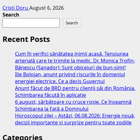
Cristi Doru
August 6, 2026
Search
Search
Recent Posts
Cum îți verifici sănătatea inimii acasă. Tensiunea
arterială care te trimite la medic. Dr. Monica Trofin-
Bănescu (Sanador): Sunt obiceiuri de bun-simț!
Ilie Bolojan, anunț privind riscurile în domeniul
energiei electrice. Ce a decis Guvernul
Anunț făcut de BRD pentru clienții săi din România.
Schimbarea făcută în aplicație
6 august, sărbătoare cu cruce roșie. Ce înseamnă
Schimbarea la Față a Domnului
Horoscopul zilei – Astăzi, 06.08.2026: Energie nouă,
decizii importante și surprize pentru toate zodiile
Categories