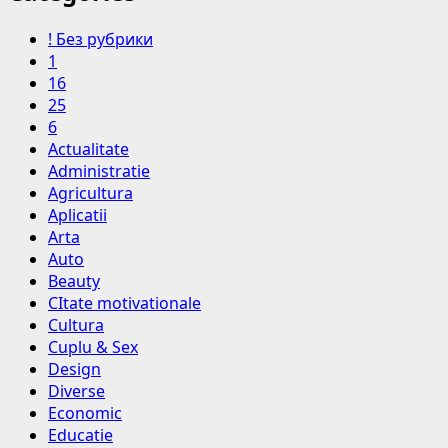
! Без рубрики
1
16
25
6
Actualitate
Administratie
Agricultura
Aplicatii
Arta
Auto
Beauty
CItate motivationale
Cultura
Cuplu & Sex
Design
Diverse
Economic
Educatie