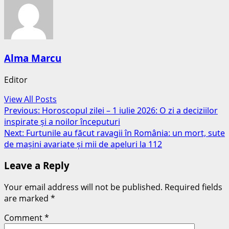
Alma Marcu
Editor
View All Posts
Post
Previous:
Horoscopul zilei – 1 iulie 2026: O zi a deciziilor
inspirate și a noilor începuturi
navigation
Next:
Furtunile au făcut ravagii în România: un mort, sute
de mașini avariate și mii de apeluri la 112
Leave a Reply
Your email address will not be published.
Required fields
are marked
*
Comment
*