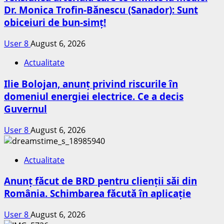
Dr. Monica Trofin-Bănescu (Sanador): Sunt
obiceiuri de bun-simț!
User 8
August 6, 2026
Actualitate
Ilie Bolojan, anunț privind riscurile în
domeniul energiei electrice. Ce a decis
Guvernul
User 8
August 6, 2026
Actualitate
Anunț făcut de BRD pentru clienții săi din
România. Schimbarea făcută în aplicație
User 8
August 6, 2026