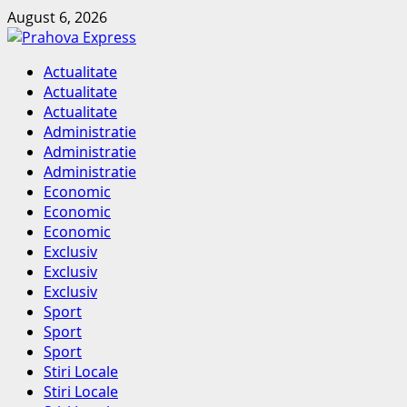
Skip
August 6, 2026
to
content
Primary
Actualitate
Menu
Actualitate
Actualitate
Administratie
Administratie
Administratie
Economic
Economic
Economic
Exclusiv
Exclusiv
Exclusiv
Sport
Sport
Sport
Stiri Locale
Stiri Locale