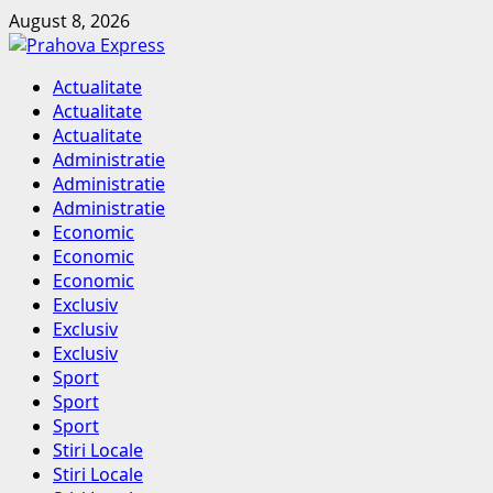
Skip
August 8, 2026
to
content
Primary
Actualitate
Menu
Actualitate
Actualitate
Administratie
Administratie
Administratie
Economic
Economic
Economic
Exclusiv
Exclusiv
Exclusiv
Sport
Sport
Sport
Stiri Locale
Stiri Locale