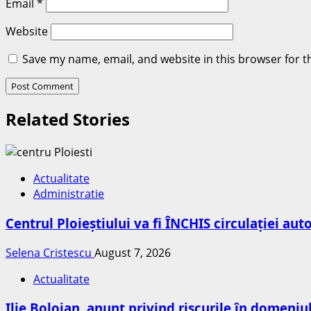
Email
*
Website
Save my name, email, and website in this browser for t
Related Stories
Actualitate
Administratie
Centrul Ploieștiului va fi ÎNCHIS circulației au
Selena Cristescu
August 7, 2026
Actualitate
Ilie Bolojan, anunț privind riscurile în domeniu