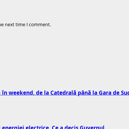
he next time I comment.
to în weekend, de la Catedrală până la Gara de Su
l energiei electrice. Ce a decis Guvernul