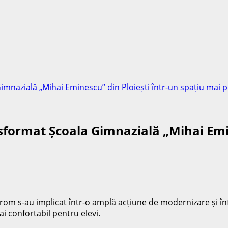
nazială „Mihai Eminescu” din Ploiești într-un spațiu mai p
format Școala Gimnazială „Mihai Emine
etrom s-au implicat într-o amplă acțiune de modernizare și î
i confortabil pentru elevi.