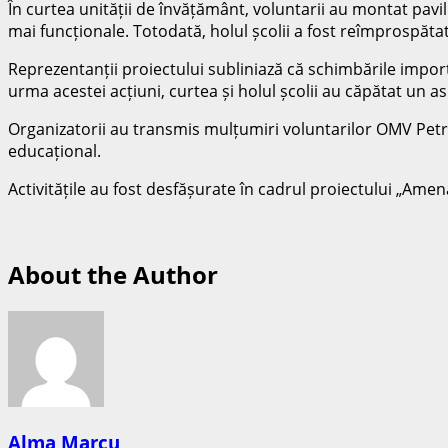
În curtea unității de învățământ, voluntarii au montat pavili
mai funcționale. Totodată, holul școlii a fost reîmprospăta
Reprezentanții proiectului subliniază că schimbările import
urma acestei acțiuni, curtea și holul școlii au căpătat un a
Organizatorii au transmis mulțumiri voluntarilor OMV Petr
educațional.
Activitățile au fost desfășurate în cadrul proiectului „A
About the Author
Alma Marcu