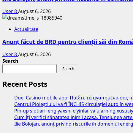
User 8
August 6, 2026
Actualitate
Anunț făcut de BRD pentru clienții săi din Româ
User 8
August 6, 2026
Search
Search
Recent Posts
Duel Casino mobile app: Παίξτε τα αγαπημένα σας 
Centrul Ploieștiului va fi ÎNCHIS circulației auto în 
Pin-up slotlari: eng yaxshi o‘yinlar va ularning xususiy
Cum îți verifici sănătatea inimii acasă. Tensiunea art
Ilie Bolojan, anunț privind riscurile în domeniul energ