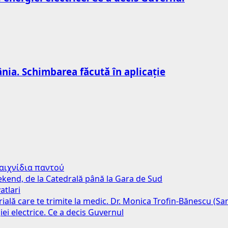
nia. Schimbarea făcută în aplicație
παιχνίδια παντού
weekend, de la Catedrală până la Gara de Sud
atlari
erială care te trimite la medic. Dr. Monica Trofin-Bănescu (S
iei electrice. Ce a decis Guvernul