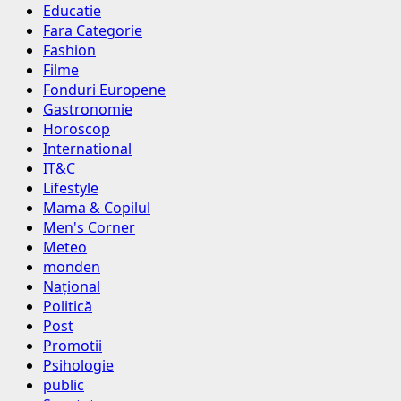
Educatie
Fara Categorie
Fashion
Filme
Fonduri Europene
Gastronomie
Horoscop
International
IT&C
Lifestyle
Mama & Copilul
Men's Corner
Meteo
monden
Național
Politică
Post
Promotii
Psihologie
public