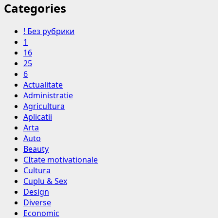
Categories
! Без рубрики
1
16
25
6
Actualitate
Administratie
Agricultura
Aplicatii
Arta
Auto
Beauty
CItate motivationale
Cultura
Cuplu & Sex
Design
Diverse
Economic