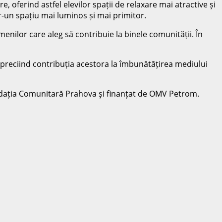
, oferind astfel elevilor spații de relaxare mai atractive și
r-un spațiu mai luminos și mai primitor.
enilor care aleg să contribuie la binele comunității. În
preciind contribuția acestora la îmbunătățirea mediului
undația Comunitară Prahova și finanțat de OMV Petrom.