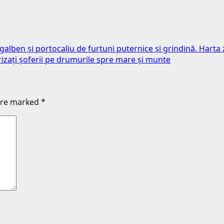
 galben și portocaliu de furtuni puternice și grindină. Harta
izați șoferii pe drumurile spre mare și munte
 are marked
*