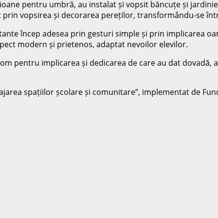
oane pentru umbră, au instalat și vopsit băncuțe și jardiniere
t prin vopsirea și decorarea pereților, transformându-se înt
ante încep adesea prin gesturi simple și prin implicarea oam
spect modern și prietenos, adaptat nevoilor elevilor.
om pentru implicarea și dedicarea de care au dat dovadă, a
menajarea spațiilor școlare și comunitare”, implementat de F