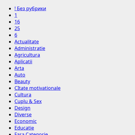
! Без рубрики
1
16
25
6
Actualitate
Administratie
Agricultura
Aplicatii
Arta
Auto
Beauty
CItate motivationale
Cultura
Cuplu & Sex
Design
Diverse
Economic
Educatie
Fara Categorie