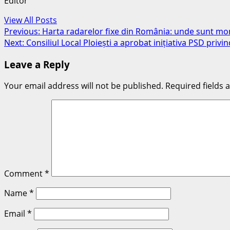
Editor
View All Posts
Post
Previous:
Harta radarelor fixe din România: unde sunt mon
Next:
Consiliul Local Ploiești a aprobat inițiativa PSD privi
navigation
Leave a Reply
Your email address will not be published.
Required fields
Comment
*
Name
*
Email
*