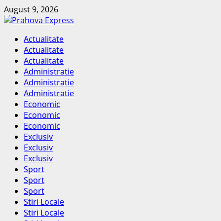
Skip
August 9, 2026
to
content
Primary
Actualitate
Menu
Actualitate
Actualitate
Administratie
Administratie
Administratie
Economic
Economic
Economic
Exclusiv
Exclusiv
Exclusiv
Sport
Sport
Sport
Stiri Locale
Stiri Locale