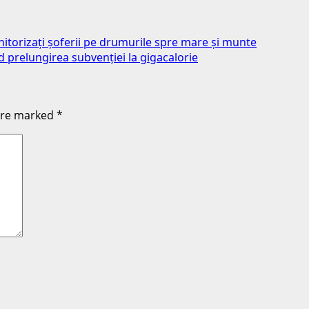
itorizați șoferii pe drumurile spre mare și munte
nd prelungirea subvenției la gigacalorie
 are marked
*