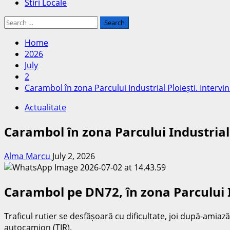
Stiri Locale
Search
for:
Home
2026
July
2
Carambol în zona Parcului Industrial Ploiești. Intervin
Actualitate
Carambol în zona Parcului Industrial 
Alma Marcu
July 2, 2026
Carambol pe DN72, în zona Parcului I
Traficul rutier se desfășoară cu dificultate, joi după-amiaz
autocamion (TIR).