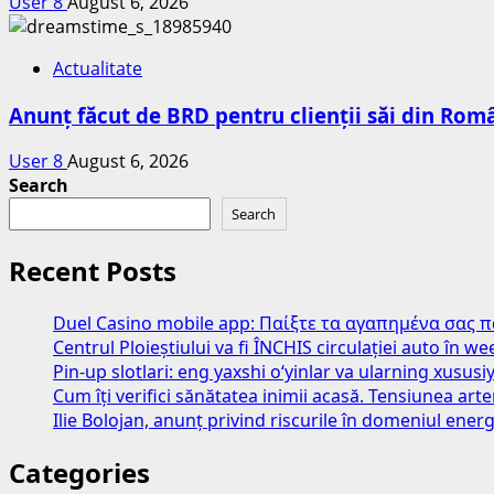
User 8
August 6, 2026
Actualitate
Anunț făcut de BRD pentru clienții săi din Româ
User 8
August 6, 2026
Search
Search
Recent Posts
Duel Casino mobile app: Παίξτε τα αγαπημένα σας 
Centrul Ploieștiului va fi ÎNCHIS circulației auto în 
Pin-up slotlari: eng yaxshi o‘yinlar va ularning xususiy
Cum îți verifici sănătatea inimii acasă. Tensiunea art
Ilie Bolojan, anunț privind riscurile în domeniul energ
Categories