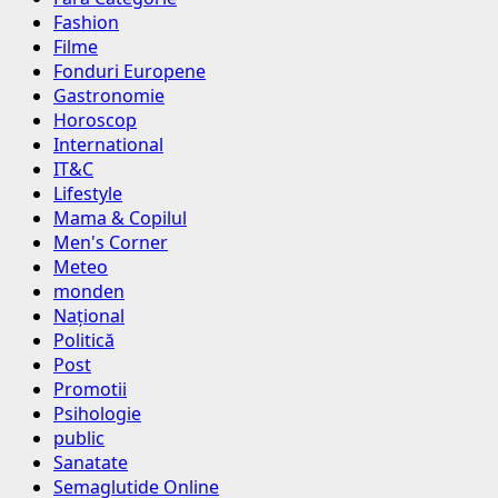
Fashion
Filme
Fonduri Europene
Gastronomie
Horoscop
International
IT&C
Lifestyle
Mama & Copilul
Men's Corner
Meteo
monden
Național
Politică
Post
Promotii
Psihologie
public
Sanatate
Semaglutide Online