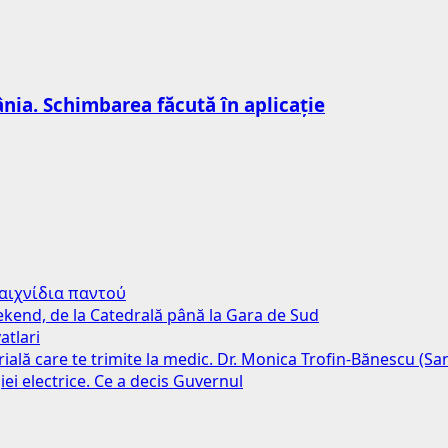
nia. Schimbarea făcută în aplicație
παιχνίδια παντού
weekend, de la Catedrală până la Gara de Sud
atlari
erială care te trimite la medic. Dr. Monica Trofin-Bănescu (S
iei electrice. Ce a decis Guvernul