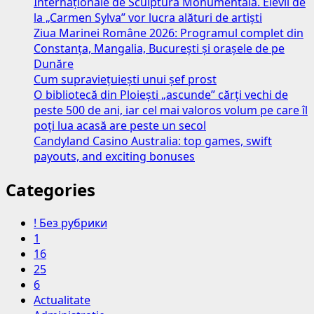
Internaționale de Sculptură Monumentală. Elevii de
la „Carmen Sylva” vor lucra alături de artiști
Ziua Marinei Române 2026: Programul complet din
Constanța, Mangalia, București și orașele de pe
Dunăre
Cum supraviețuiești unui șef prost
O bibliotecă din Ploiești „ascunde” cărți vechi de
peste 500 de ani, iar cel mai valoros volum pe care îl
poți lua acasă are peste un secol
Candyland Casino Australia: top games, swift
payouts, and exciting bonuses
Categories
! Без рубрики
1
16
25
6
Actualitate