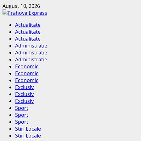
Skip
August 10, 2026
to
content
Primary
Actualitate
Menu
Actualitate
Actualitate
Administratie
Administratie
Administratie
Economic
Economic
Economic
Exclusiv
Exclusiv
Exclusiv
Sport
Sport
Sport
Stiri Locale
Stiri Locale