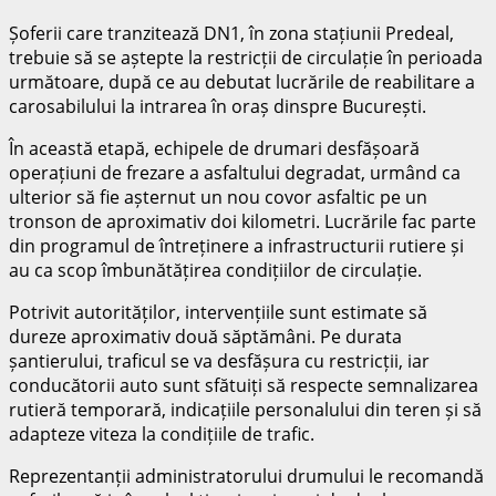
Șoferii care tranzitează DN1, în zona stațiunii Predeal,
trebuie să se aștepte la restricții de circulație în perioada
următoare, după ce au debutat lucrările de reabilitare a
carosabilului la intrarea în oraș dinspre București.
În această etapă, echipele de drumari desfășoară
operațiuni de frezare a asfaltului degradat, urmând ca
ulterior să fie așternut un nou covor asfaltic pe un
tronson de aproximativ doi kilometri. Lucrările fac parte
din programul de întreținere a infrastructurii rutiere și
au ca scop îmbunătățirea condițiilor de circulație.
Potrivit autorităților, intervențiile sunt estimate să
dureze aproximativ două săptămâni. Pe durata
șantierului, traficul se va desfășura cu restricții, iar
conducătorii auto sunt sfătuiți să respecte semnalizarea
rutieră temporară, indicațiile personalului din teren și să
adapteze viteza la condițiile de trafic.
Reprezentanții administratorului drumului le recomandă