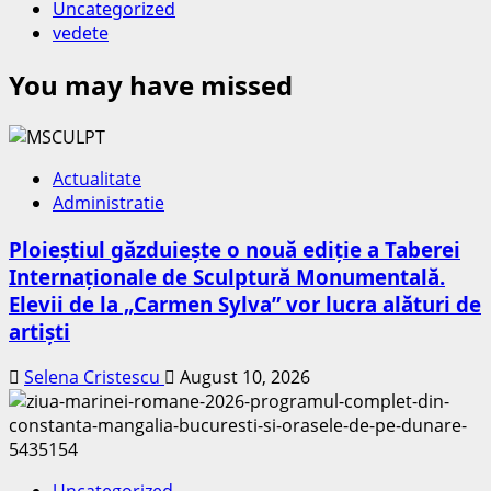
Uncategorized
vedete
You may have missed
Actualitate
Administratie
Ploieștiul găzduiește o nouă ediție a Taberei
Internaționale de Sculptură Monumentală.
Elevii de la „Carmen Sylva” vor lucra alături de
artiști
Selena Cristescu
August 10, 2026