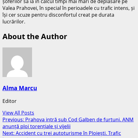
șoferilor să ia în calcul timpi mai mari de deplasare pe
Valea Prahovei, în special în perioadele cu trafic intens, și
își cer scuze pentru disconfortul creat pe durata
lucrărilor.
About the Author
Alma Marcu
Editor
View All Posts
Post
Previous:
Prahova intră sub Cod Galben de furtuni. ANM
anunță ploi torențiale și vijelii
navigation
Next:
Accident cu trei autoturisme în Ploiești. Trafic