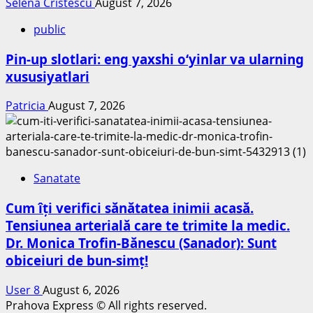
Selena Cristescu
August 7, 2026
public
Pin-up slotlari: eng yaxshi o‘yinlar va ularning
xususiyatlari
Patricia
August 7, 2026
Sanatate
Cum îți verifici sănătatea inimii acasă.
Tensiunea arterială care te trimite la medic.
Dr. Monica Trofin-Bănescu (Sanador): Sunt
obiceiuri de bun-simț!
User 8
August 6, 2026
Prahova Express © All rights reserved.