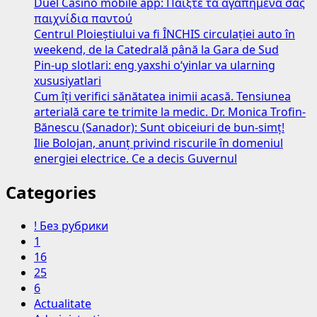
Duel Casino mobile app: Παίξτε τα αγαπημένα σας
παιχνίδια παντού
Centrul Ploieștiului va fi ÎNCHIS circulației auto în
weekend, de la Catedrală până la Gara de Sud
Pin-up slotlari: eng yaxshi o‘yinlar va ularning
xususiyatlari
Cum îți verifici sănătatea inimii acasă. Tensiunea
arterială care te trimite la medic. Dr. Monica Trofin-
Bănescu (Sanador): Sunt obiceiuri de bun-simț!
Ilie Bolojan, anunț privind riscurile în domeniul
energiei electrice. Ce a decis Guvernul
Categories
! Без рубрики
1
16
25
6
Actualitate