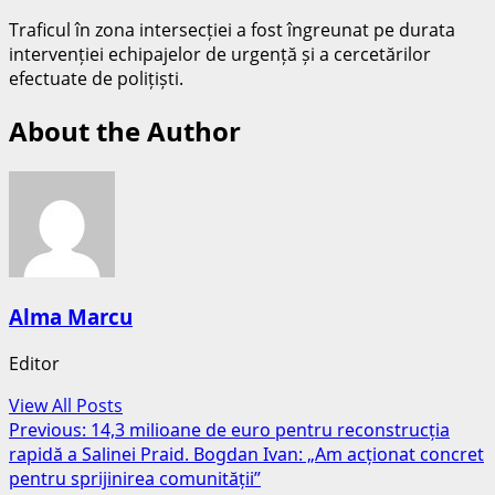
Traficul în zona intersecției a fost îngreunat pe durata
intervenției echipajelor de urgență și a cercetărilor
efectuate de polițiști.
About the Author
Alma Marcu
Editor
View All Posts
Post
Previous:
14,3 milioane de euro pentru reconstrucția
rapidă a Salinei Praid. Bogdan Ivan: „Am acționat concret
navigation
pentru sprijinirea comunității”