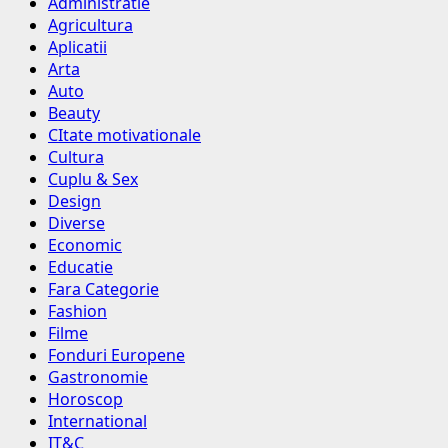
Administratie
Agricultura
Aplicatii
Arta
Auto
Beauty
CItate motivationale
Cultura
Cuplu & Sex
Design
Diverse
Economic
Educatie
Fara Categorie
Fashion
Filme
Fonduri Europene
Gastronomie
Horoscop
International
IT&C