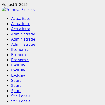
Skip
August 9, 2026
to
content
Primary
Actualitate
Menu
Actualitate
Actualitate
Administratie
Administratie
Administratie
Economic
Economic
Economic
Exclusiv
Exclusiv
Exclusiv
Sport
Sport
Sport
Stiri Locale
Stiri Locale