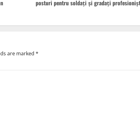
in
posturi pentru soldați și gradați profesionișt
elds are marked
*