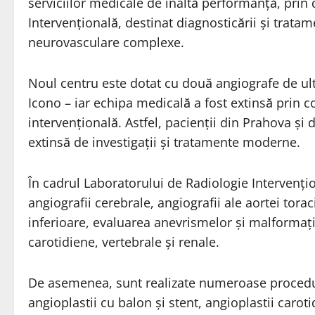
serviciilor medicale de înaltă performanță, prin
Intervențională, destinat diagnosticării și trata
neurovasculare complexe.
Noul centru este dotat cu două angiografe de ul
Icono – iar echipa medicală a fost extinsă prin 
intervențională. Astfel, pacienții din Prahova și
extinsă de investigații și tratamente moderne.
În cadrul Laboratorului de Radiologie Intervenț
angiografii cerebrale, angiografii ale aortei tor
inferioare, evaluarea anevrismelor și malformați
carotidiene, vertebrale și renale.
De asemenea, sunt realizate numeroase procedur
angioplastii cu balon și stent, angioplastii carot