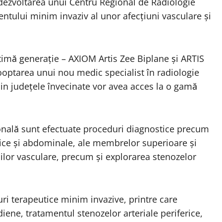
 dezvoltarea unui Centru Regional de Radiologie
mentului minim invaziv al unor afecțiuni vasculare și
timă generație – AXIOM Artis Zee Biplane și ARTIS
cooptarea unui nou medic specialist în radiologie
 din județele învecinate vor avea acces la o gamă
ională sunt efectuate proceduri diagnostice precum
acice și abdominale, ale membrelor superioare și
ilor vasculare, precum și explorarea stenozelor
i terapeutice minim invazive, printre care
idiene, tratamentul stenozelor arteriale periferice,