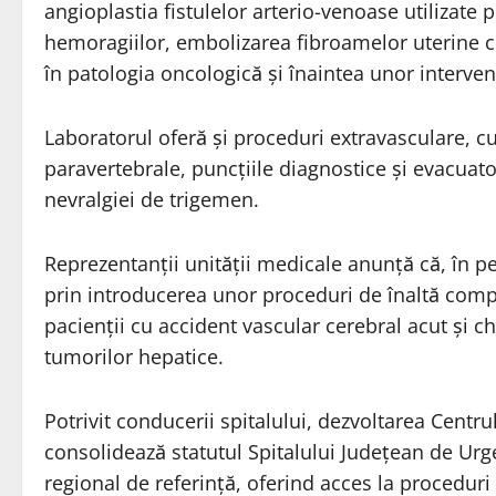
angioplastia fistulelor arterio-venoase utilizate 
hemoragiilor, embolizarea fibroamelor uterine cu 
în patologia oncologică și înaintea unor intervenț
Laboratorul oferă și proceduri extravasculare, cum
paravertebrale, puncțiile diagnostice și evacuato
nevralgiei de trigemen.
Reprezentanții unității medicale anunță că, în pe
prin introducerea unor proceduri de înaltă comp
pacienții cu accident vascular cerebral acut și
tumorilor hepatice.
Potrivit conducerii spitalului, dezvoltarea Centr
consolidează statutul Spitalului Județean de Urg
regional de referință, oferind acces la procedur