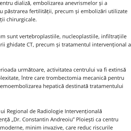
pentru dializă, embolizarea anevrismelor și a
păstrarea fertilității, precum și embolizări utilizate
ii chirurgicale.
 sunt vertebroplastiile, nucleoplastiile, infiltrațiile
rii ghidate CT, precum și tratamentul intervențional a
rioada următoare, activitatea centrului va fi extinsă
lexitate, între care trombectomia mecanică pentru
 chemoembolizarea hepatică destinată tratamentului
ului Regional de Radiologie Intervențională
ență „Dr. Constantin Andreoiu” Ploiești ca centru
i moderne, minim invazive, care reduc riscurile