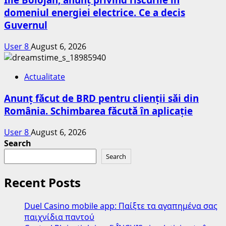
domeniul energiei electrice. Ce a decis
Guvernul
User 8
August 6, 2026
Actualitate
Anunț făcut de BRD pentru clienții săi din
România. Schimbarea făcută în aplicație
User 8
August 6, 2026
Search
Search
Recent Posts
Duel Casino mobile app: Παίξτε τα αγαπημένα σας
παιχνίδια παντού