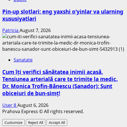
Pin-up slotlari: eng yaxshi o‘yinlar va ularning
xususiyatlari
Patricia
August 7, 2026
Sanatate
Cum îți verifici sănătatea inimii acasă.
Tensiunea arterială care te trimite la medic.
Dr. Monica Trofin-Bănescu (Sanador): Sunt
obiceiuri de bun-simț!
User 8
August 6, 2026
Prahova Express © All rights reserved.
Customize
Reject All
Accept All