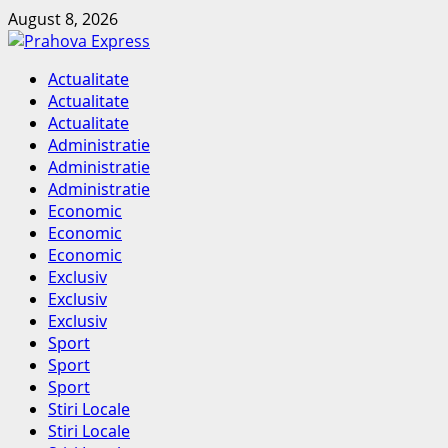
Skip
August 8, 2026
to
content
Primary
Actualitate
Menu
Actualitate
Actualitate
Administratie
Administratie
Administratie
Economic
Economic
Economic
Exclusiv
Exclusiv
Exclusiv
Sport
Sport
Sport
Stiri Locale
Stiri Locale