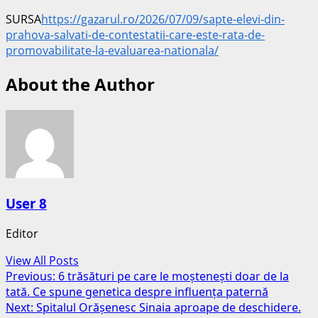
SURSA
https://gazarul.ro/2026/07/09/sapte-elevi-din-
prahova-salvati-de-contestatii-care-este-rata-de-
promovabilitate-la-evaluarea-nationala/
About the Author
User 8
Editor
View All Posts
Post
Previous:
6 trăsături pe care le moștenești doar de la
tată. Ce spune genetica despre influența paternă
navigation
Next:
Spitalul Orășenesc Sinaia aproape de deschidere.