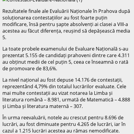
Rezultatele finale ale Evaluării Naționale în Prahova după
soluționarea contestațiilor au fost foarte puțin
modificare, însă pentru șapte absolvenți ai clasei a VIII-a
acestea au făcut diferența, reușind să depășească media
5.
La toate probele examenului de Evaluare Națională s-au
prezentat 5.155 de candidați prahoveni dintre care 4.311
au obținut medii de cel puțin 5, ceea ce înseamnă o rată
de promovare de 83,6%.
La nivel național au fost depuse 14.176 de contestații,
reprezentând 4,79% din totalul lucrărilor evaluate. Cele
mai multe contestații au vizat notarea la Limba și
literatura română – 8.981, urmată de Matematică – 4.888
și Limba și literatura maternă – 307.
În urma reevaluării, notele au crescut pentru 8.696 de
lucrări, au fost diminuate pentru 4.265 de lucrări, iar în
cazul a 1.215 lucrări acestea au rămas nemodificate.