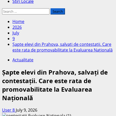
Stiri Locale
Search
for:
Home
2026
July
9
Șapte elevi din Prahova, salvați de contestații. Care
este rata de promovabilitate la Evaluarea Națională
Actualitate
Șapte elevi din Prahova, salvați de
contestații. Care este rata de
promovabilitate la Evaluarea
Națională
User 8
July 9, 2026