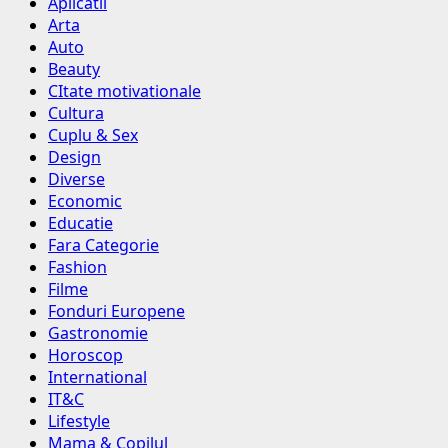
Aplicatii
Arta
Auto
Beauty
CItate motivationale
Cultura
Cuplu & Sex
Design
Diverse
Economic
Educatie
Fara Categorie
Fashion
Filme
Fonduri Europene
Gastronomie
Horoscop
International
IT&C
Lifestyle
Mama & Copilul