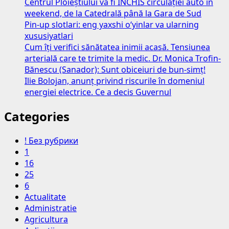
Centrul Ploieștiului va fi ÎNCHIS circulației auto în
weekend, de la Catedrală până la Gara de Sud
Pin-up slotlari: eng yaxshi o‘yinlar va ularning
xususiyatlari
Cum îți verifici sănătatea inimii acasă. Tensiunea
arterială care te trimite la medic. Dr. Monica Trofin-
Bănescu (Sanador): Sunt obiceiuri de bun-simț!
Ilie Bolojan, anunț privind riscurile în domeniul
energiei electrice. Ce a decis Guvernul
Categories
! Без рубрики
1
16
25
6
Actualitate
Administratie
Agricultura