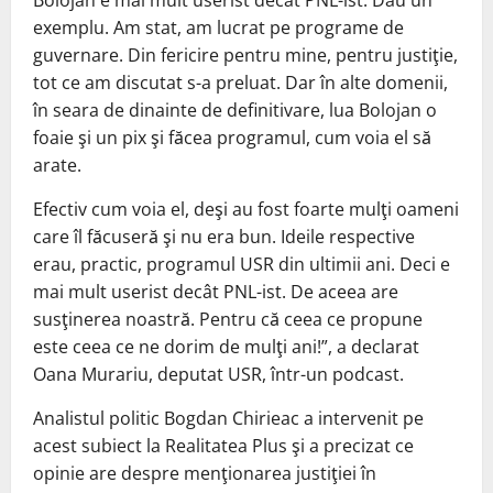
Bolojan e mai mult userist decât PNL-ist. Dau un
exemplu. Am stat, am lucrat pe programe de
guvernare. Din fericire pentru mine, pentru justiţie,
tot ce am discutat s-a preluat. Dar în alte domenii,
în seara de dinainte de definitivare, lua Bolojan o
foaie şi un pix şi făcea programul, cum voia el să
arate.
Efectiv cum voia el, deşi au fost foarte mulţi oameni
care îl făcuseră şi nu era bun. Ideile respective
erau, practic, programul USR din ultimii ani. Deci e
mai mult userist decât PNL-ist. De aceea are
susţinerea noastră. Pentru că ceea ce propune
este ceea ce ne dorim de mulţi ani!”, a declarat
Oana Murariu, deputat USR, într-un podcast.
Analistul politic Bogdan Chirieac a intervenit pe
acest subiect la Realitatea Plus şi a precizat ce
opinie are despre menţionarea justiţiei în