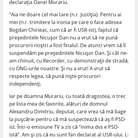
declaraţia Oanei Murariu.
“Aia ne doare cel mai tare (n.r. Justiţia). Pentru ai
mei (n.r. trimitere la ironia pe care o face adesea
Bogdan Chirieac, cum că ar fi USR-ist), faptul că
preşedintele Nicuşor Dan nu a vrut să ne pună
procurorii noştri a fost finalul. De atunci vrem să îl
suspendăm pe preşedintele Nicuşor Dan. Şi cât ne-
am chinuit, cu Recorder, cu demonstraţii de stradă,
cu ONG-urile noastre. Şi nu a vrut! A vrut să
respecte legea, să pună nişte procurori
independenţi.
Iar pe doamna Murariu, cu toată dragostea, o trec
pe lista mea de favorite, alături de domnul
Alexandru Dimitriu, deputat, care vrea să mă bage
la puşcărie pentru că mă suspectează că aş fi PSD-
ist. Într-o emisiune TV a zis că “inima dvs e PSD-
istă”. Am şi zis că eu sunt fan declarat al USR-ului. L-