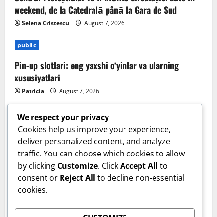
weekend, de la Catedrală până la Gara de Sud
Selena Cristescu
August 7, 2026
public
Pin-up slotlari: eng yaxshi o‘yinlar va ularning
xususiyatlari
Patricia
August 7, 2026
We respect your privacy
Cookies help us improve your experience,
deliver personalized content, and analyze
Sanatate
traffic. You can choose which cookies to allow
by clicking
Customize
. Click
Accept All
to
Cum îți verifici sănătatea inimii acasă. Tensiunea
consent or
Reject All
to decline non-essential
arterială care te trimite la medic. Dr. Monica Trofin-
cookies.
Bănescu (Sanador): Sunt obiceiuri de bun-simț!
User 8
August 6, 2026