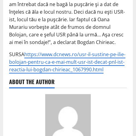
am întrebat dacă ne bagă la puşcărie şi a dat de
înţeles că ăla e locul nostru. Deci dacă nu eşti USR-
ist, locul tău e la puşcărie. Iar faptul că Oana
Murariu vorbeşte atât de frumos de domnul
Bolojan, care e şeful USR până la urmă… Aşa cresc
ai mei în sondaje!”, a declarat Bogdan Chirieac.
SURSA
https://www.dcnews.ro/usr-il-sustine-pe-ilie-
bolojan-pentru-ca-e-mai-mult-usr-ist-decat-pnl-ist-
reactia-lui-bogdan-chirieac_1067990.html
ABOUT THE AUTHOR