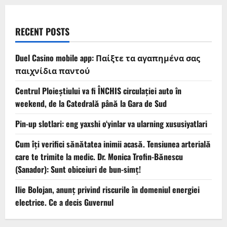
RECENT POSTS
Duel Casino mobile app: Παίξτε τα αγαπημένα σας
παιχνίδια παντού
Centrul Ploieștiului va fi ÎNCHIS circulației auto în
weekend, de la Catedrală până la Gara de Sud
Pin-up slotlari: eng yaxshi o‘yinlar va ularning xususiyatlari
Cum îți verifici sănătatea inimii acasă. Tensiunea arterială
care te trimite la medic. Dr. Monica Trofin-Bănescu
(Sanador): Sunt obiceiuri de bun-simț!
Ilie Bolojan, anunț privind riscurile în domeniul energiei
electrice. Ce a decis Guvernul