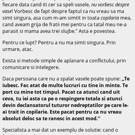
fiecare data cand iti cer sa speli vasele,
nu vorbesc despre
vase
! Vorbesc de fapt despre faptul ca nu vreau sa ma
simt singura, asa cum m-am simtit in toata
copilaria
mea,
cand aveam grija de fratii mei pentru ca tatal meu ne-a
parasit si mama avea trei slujbe.” Asta e povestea.
Pentru ce lupt? Pentru a nu ma simti singura. Prin
urmare, atac.
Exista si metode simple de aplanare a conflictului, prin
comunicare si intelegere.
Daca persoana care nu a spalat vasele poate spune:
„Te
iubesc. Fac atat de multe lucruri cu tine in minte. Te
port cu mine tot timpul. Pacat ca atunci cand uit
ceva, tu iei asta ca pe o respingere totala si atunci
devin declansatorul tuturor nedreptatilor pe care le-
ai trait in copilarie. Este pacat pentru ca nu vreau
absolut deloc sa te ranesc in acest mod.”
Specialista a mai dat un exemplu de solutie: cand o