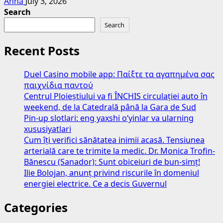
Anna
July 3, 2026
Search
Search
Recent Posts
Duel Casino mobile app: Παίξτε τα αγαπημένα σας
παιχνίδια παντού
Centrul Ploieștiului va fi ÎNCHIS circulației auto în
weekend, de la Catedrală până la Gara de Sud
Pin-up slotlari: eng yaxshi o‘yinlar va ularning
xususiyatlari
Cum îți verifici sănătatea inimii acasă. Tensiunea
arterială care te trimite la medic. Dr. Monica Trofin-
Bănescu (Sanador): Sunt obiceiuri de bun-simț!
Ilie Bolojan, anunț privind riscurile în domeniul
energiei electrice. Ce a decis Guvernul
Categories