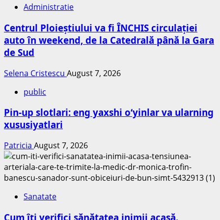
Administratie
Centrul Ploieștiului va fi ÎNCHIS circulației
auto în weekend, de la Catedrală până la Gara
de Sud
Selena Cristescu
August 7, 2026
public
Pin-up slotlari: eng yaxshi o‘yinlar va ularning
xususiyatlari
Patricia
August 7, 2026
Sanatate
Cum îți verifici sănătatea inimii acasă.