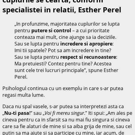
specialistei in relatii, Esther Perel
„In profunzime, majoritatea cuplurilor se lupta
pentru
putere si control
– a cui prioritate
conteaza mai mult, cine ajunge sa ia deciziile.
Sau se lupta pentru
incredere si apropiere
:
Imi tii spatele? Pot sa am incredere in tine?
Sau se lupta pentru
respect si recunoastere
:
Ma pretuiesti? Contez pentru tine? Acestea
sunt cele trei lucruri principale”, spune Esther
Perel.
Psihologul continua cu un exemplu in care s-ar putea
regasi multa lume.
Daca nu spal vasele, s-ar putea sa interpretezi asta ca
„
Nu-ti pasa
!” sau „
Voi fi mereu singur
.” Iti spui: „Am ales pe
cineva pentru ca in sfarsit sa nu mai fiu singura si cineva
care sa fie alaturi de mine si sa aiba grija de mine, sau cel
putin sa ma ajute si sa participe cu mine, iar acum, de