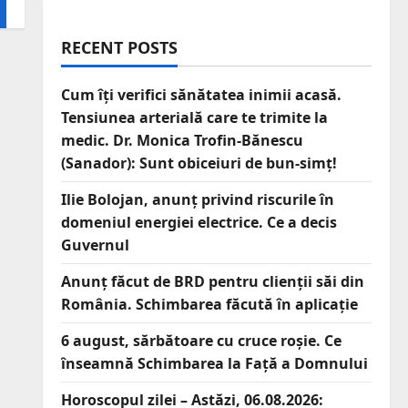
RECENT POSTS
Cum îți verifici sănătatea inimii acasă.
Tensiunea arterială care te trimite la
medic. Dr. Monica Trofin-Bănescu
(Sanador): Sunt obiceiuri de bun-simț!
Ilie Bolojan, anunț privind riscurile în
domeniul energiei electrice. Ce a decis
Guvernul
Anunț făcut de BRD pentru clienții săi din
România. Schimbarea făcută în aplicație
6 august, sărbătoare cu cruce roșie. Ce
înseamnă Schimbarea la Față a Domnului
Horoscopul zilei – Astăzi, 06.08.2026: