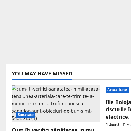
YOU MAY HAVE MISSED
Actualitate
Ilie Boloj
riscurile
Sanatate
electrice
User 8
Au
Cum îți verifici sănătatea inimii