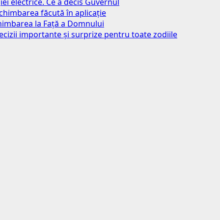
iei electrice. Ce a decis Guvernul
chimbarea făcută în aplicație
chimbarea la Față a Domnului
ecizii importante și surprize pentru toate zodiile