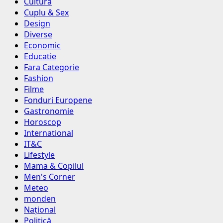
Cultura
Cuplu & Sex
Design
Diverse
Economic
Educatie
Fara Categorie
Fashion
Filme
Fonduri Europene
Gastronomie
Horoscop
International
IT&C
Lifestyle
Mama & Copilul
Men's Corner
Meteo
monden
Național
Politică