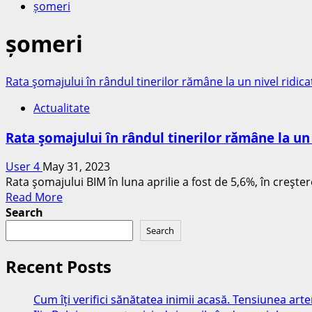
șomeri
șomeri
Rata şomajului în rândul tinerilor rămâne la un nivel ridicat
Actualitate
Rata şomajului în rândul tinerilor rămâne la un n
User 4
May 31, 2023
Rata şomajului BIM în luna aprilie a fost de 5,6%, în creşte
Read
Read More
more
Search
about
Search
Rata
şomajului
Recent Posts
în
rândul
Cum îți verifici sănătatea inimii acasă. Tensiunea art
tinerilor