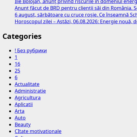
Ilie Bolojan, anunț privind riscurile în domeniul energ
rămâne
Anunț făcut de BRD pentru clienții săi din România. S
la
6 august, sărbătoare cu cruce roșie. Ce înseamnă S
un
Horoscopul zilei – Astăzi, 06.08.2026: Energie nouă, d
nivel
ridicat
Categories
–
21,7%,
în
! Без рубрики
aprilie
1
16
25
6
Actualitate
Administratie
Agricultura
Aplicatii
Arta
Auto
Beauty
CItate motivationale