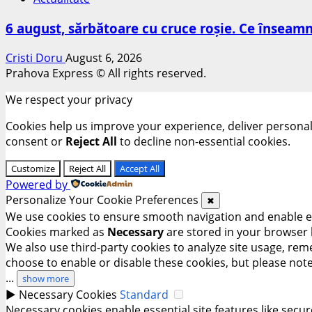
6 august, sărbătoare cu cruce roșie. Ce însea
Cristi Doru
August 6, 2026
Prahova Express © All rights reserved.
We respect your privacy
Cookies help us improve your experience, deliver personali
consent or
Reject All
to decline non-essential cookies.
Customize
Reject All
Accept All
Powered by
Personalize Your Cookie Preferences
✖
We use cookies to ensure smooth navigation and enable ess
Cookies marked as
Necessary
are stored in your browser b
We also use third-party cookies to analyze site usage, rem
choose to enable or disable these cookies, but please not
...
show more
►
Necessary Cookies
Standard
Necessary cookies enable essential site features like sec