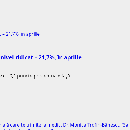
 – 21,7%, în aprilie
ivel ridicat – 21,7%, în aprilie
re cu 0,1 puncte procentuale faţă...
erială care te trimite la medic. Dr. Monica Trofin-Bănescu (S