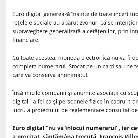
Euro digital generează înainte de toate incertit
reţelele sociale au apărut zvonuri că se intenţi
supraveghere generalizată a cetăţenilor, prin inter
financiare.
Cu toate acestea, moneda electronică nu va fi de
completa numerarul. Stocat pe un card sau pe tel
care va conserva anonimatul.
Însă micile companii şi anumite asociaţii cu sco
digital, la fel ca şi persoanele fizice în cadrul tr
lucru a proiectului de reglementare consultat de
Euro digital “nu va înlocui numerarul”, iar cet
a precizat, săptămâna trecută, François Vill