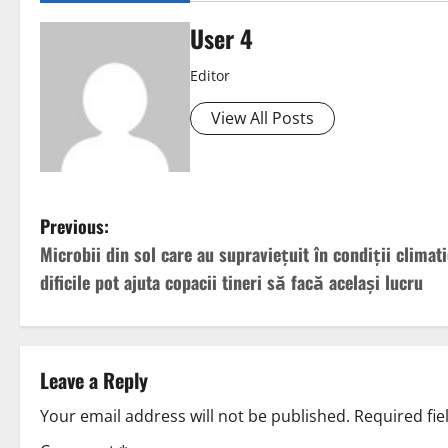
User 4
Editor
View All Posts
Previous:
Microbii din sol care au supraviețuit în condiții climat
dificile pot ajuta copacii tineri să facă același lucru
Leave a Reply
Your email address will not be published.
Required fi