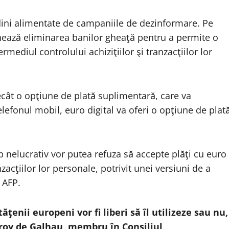
udini alimentate de campaniile de dezinformare. Pe
onează eliminarea banilor gheaţă pentru a permite o
mediul controlului achiziţiilor şi tranzacţiilor lor
cât o opţiune de plată suplimentară, care va
efonul mobil, euro digital va oferi o opţiune de plat
p nelucrativ vor putea refuza să accepte plăţi cu euro
anzacţiilor lor personale, potrivit unei versiuni de a
 AFP.
ăţenii europeni vor fi liberi să îl utilizeze sau nu,
eroy de Galhau, membru în Consiliul