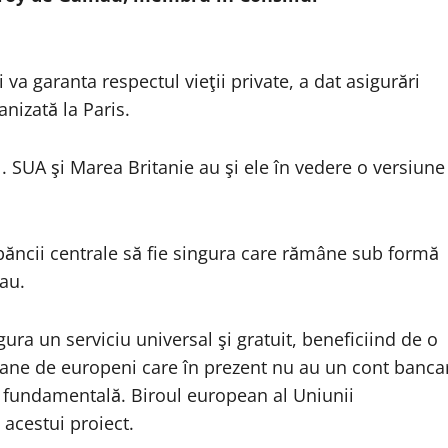
şi va garanta respectul vieţii private, a dat asigurări
nizată la Paris.
l. SUA şi Marea Britanie au şi ele în vedere o versiune
băncii centrale să fie singura care rămâne sub formă
hau.
gura un serviciu universal şi gratuit, beneficiind de o
lioane de europeni care în prezent nu au un cont banca
ie fundamentală. Biroul european al Uniunii
 acestui proiect.