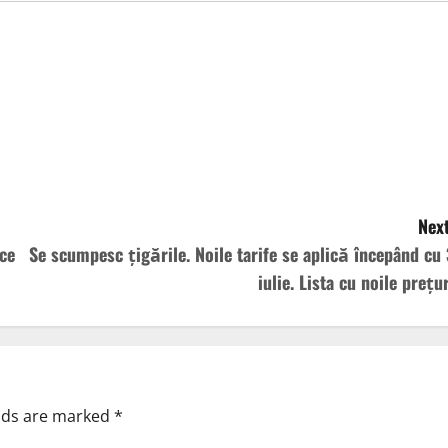
Next
ice
Se scumpesc țigările. Noile tarife se aplică începând cu 
iulie. Lista cu noile prețu
elds are marked
*