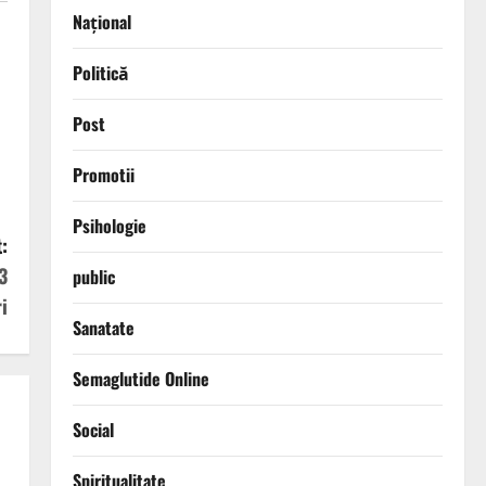
Național
Politică
Post
Promotii
Psihologie
:
3
public
ri
Sanatate
Semaglutide Online
Social
Spiritualitate