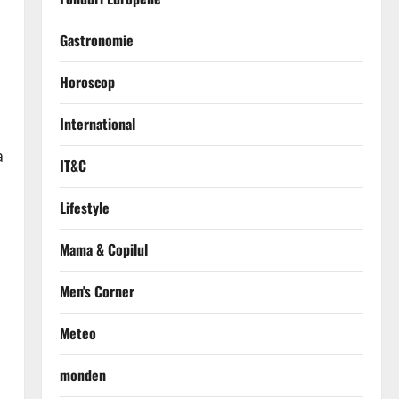
Gastronomie
Horoscop
International
a
IT&C
Lifestyle
Mama & Copilul
o
Men's Corner
Meteo
monden