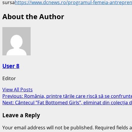
sursa
https://www.dcnews.ro/programul-femeia-antreprenor-
About the Author
User 8
Editor
View All Posts
Post
Previous:
România, printre țările care riscă să se confrunt
Next:
Cântecul ”Fat Bottomed Girls”, eliminat din colecția 
navigation
Leave a Reply
Your email address will not be published.
Required fields