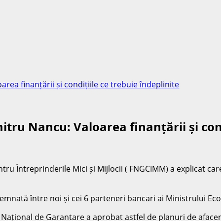
a finanțării și condițiile ce trebuie îndeplinite
u Nancu: Valoarea finanțării și condi
ru Întreprinderile Mici și Mijlocii ( FNGCIMM) a explicat ca
ată între noi și cei 6 parteneri bancari ai Ministrului Eco
l Național de Garantare a aprobat astfel de planuri de afacer