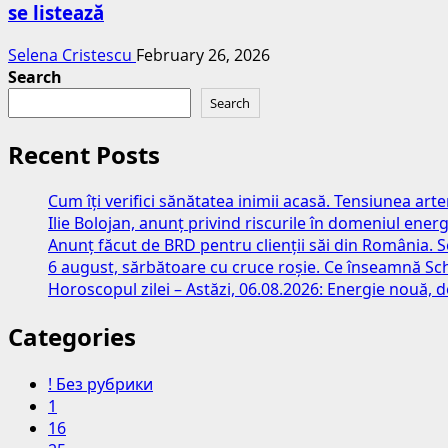
se listează
Selena Cristescu
February 26, 2026
Search
Search
Recent Posts
Cum îți verifici sănătatea inimii acasă. Tensiunea art
Ilie Bolojan, anunț privind riscurile în domeniul energ
Anunț făcut de BRD pentru clienții săi din România. S
6 august, sărbătoare cu cruce roșie. Ce înseamnă S
Horoscopul zilei – Astăzi, 06.08.2026: Energie nouă, d
Categories
! Без рубрики
1
16