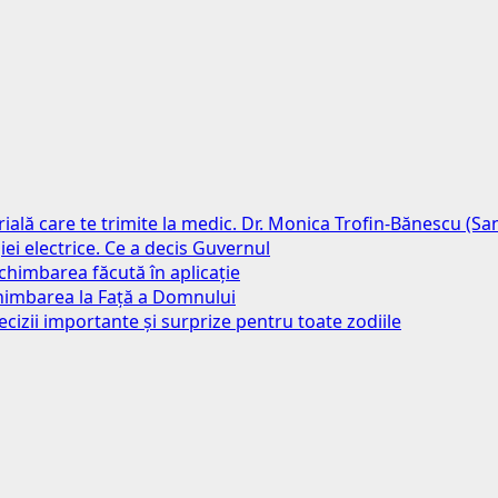
erială care te trimite la medic. Dr. Monica Trofin-Bănescu (S
iei electrice. Ce a decis Guvernul
chimbarea făcută în aplicație
chimbarea la Față a Domnului
ecizii importante și surprize pentru toate zodiile