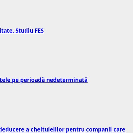
tate. Studiu FES
ractele pe perioadă nedeterminată
 deducere a cheltuielilor pentru companii care