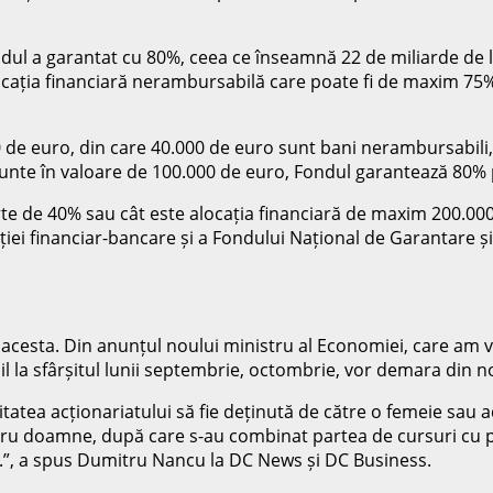
 Fondul a garantat cu 80%, ceea ce înseamnă 22 de miliarde de 
cația financiară nerambursabilă care poate fi de maxim 75%, 
e euro, din care 40.000 de euro sunt bani nerambursabili, 6
t punte în valoare de 100.000 de euro, Fondul garantează 80%
e de 40% sau cât este alocația financiară de maxim 200.000 
uției financiar-bancare și a Fondului Național de Garantare și
 acesta. Din anunțul noului ministru al Economiei, care am 
bil la sfârșitul lunii septembrie, octombrie, vor demara di
tatea acționariatului să fie deținută de către o femeie sau 
tru doamne, după care s-au combinat partea de cursuri cu p
.”, a spus Dumitru Nancu la DC News și DC Business.