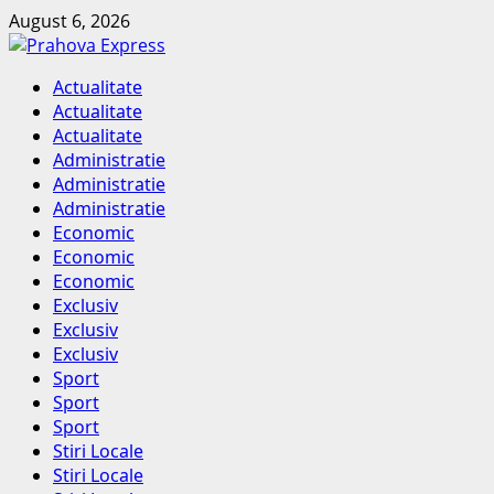
Skip
August 6, 2026
to
content
Primary
Actualitate
Menu
Actualitate
Actualitate
Administratie
Administratie
Administratie
Economic
Economic
Economic
Exclusiv
Exclusiv
Exclusiv
Sport
Sport
Sport
Stiri Locale
Stiri Locale