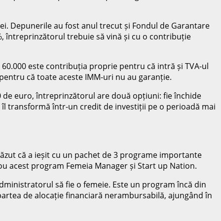
lei. Depunerile au fost anul trecut și Fondul de Garantare
întreprinzătorul trebuie să vină și cu o contribuție
0.000 este contribuția proprie pentru că intră și TVA-ul
 pentru că toate aceste IMM-uri nu au garanție.
de euro, întreprinzătorul are două opțiuni: fie închide
 îl transformă într-un credit de investiții pe o perioadă mai
văzut că a ieșit cu un pachet de 3 programe importante
n nou acest program Femeia Manager și Start up Nation.
administratorul să fie o femeie. Este un program încă din
artea de alocație financiară nerambursabilă, ajungând în