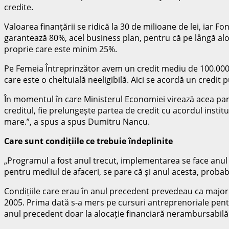
credite.
Valoarea finanțării se ridică la 30 de milioane de lei, iar
garantează 80%, acel business plan, pentru că pe lângă alo
proprie care este minim 25%.
Pe Femeia Întreprinzător avem un credit mediu de 100.000 d
care este o cheltuială neeligibilă. Aici se acordă un credi
În momentul în care Ministerul Economiei virează acea part
creditul, fie prelungește partea de credit cu acordul instit
mare.”, a spus a spus Dumitru Nancu.
Care sunt condițiile ce trebuie îndeplinite
„Programul a fost anul trecut, implementarea se face anul
pentru mediul de afaceri, se pare că și anul acesta, proba
Condițiile care erau în anul precedent prevedeau ca majori
2005. Prima dată s-a mers pe cursuri antreprenoriale pen
anul precedent doar la alocație financiară nerambursabilă