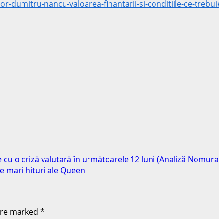
dumitru-nancu-valoarea-finantarii-si-conditiile-ce-trebui
e cu o criză valutară în următoarele 12 luni (Analiză Nomura
de mari hituri ale Queen
 are marked
*