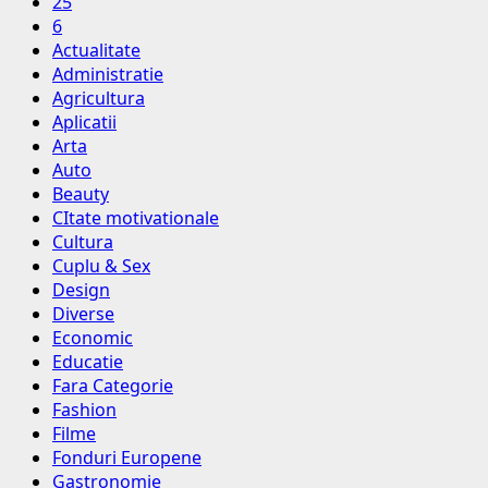
25
6
Actualitate
Administratie
Agricultura
Aplicatii
Arta
Auto
Beauty
CItate motivationale
Cultura
Cuplu & Sex
Design
Diverse
Economic
Educatie
Fara Categorie
Fashion
Filme
Fonduri Europene
Gastronomie