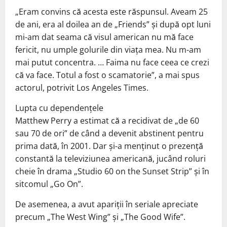
„Eram convins că acesta este răspunsul. Aveam 25
de ani, era al doilea an de „Friends” și după opt luni
mi-am dat seama că visul american nu mă face
fericit, nu umple golurile din viața mea. Nu m-am
mai putut concentra. … Faima nu face ceea ce crezi
că va face. Totul a fost o scamatorie”, a mai spus
actorul, potrivit Los Angeles Times.
Lupta cu dependențele
Matthew Perry a estimat că a recidivat de „de 60
sau 70 de ori” de când a devenit abstinent pentru
prima dată, în 2001. Dar și-a menținut o prezență
constantă la televiziunea americană, jucând roluri
cheie în drama „Studio 60 on the Sunset Strip” și în
sitcomul „Go On”.
De asemenea, a avut apariții în seriale apreciate
precum „The West Wing” și „The Good Wife”.