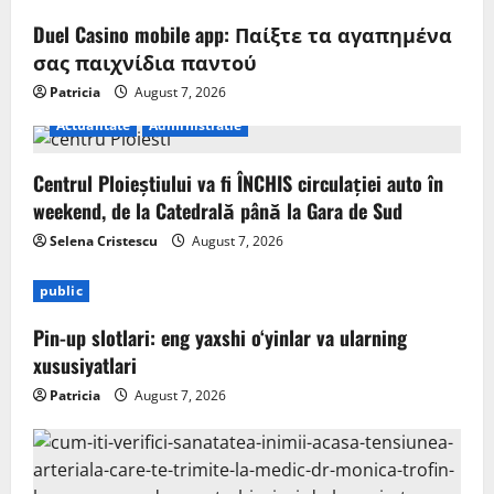
Duel Casino mobile app: Παίξτε τα αγαπημένα
σας παιχνίδια παντού
Patricia
August 7, 2026
Actualitate
Administratie
Centrul Ploieștiului va fi ÎNCHIS circulației auto în
weekend, de la Catedrală până la Gara de Sud
Selena Cristescu
August 7, 2026
public
Pin-up slotlari: eng yaxshi o‘yinlar va ularning
xususiyatlari
Patricia
August 7, 2026