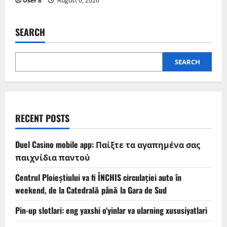
User 8
August 6, 2026
SEARCH
SEARCH
RECENT POSTS
Duel Casino mobile app: Παίξτε τα αγαπημένα σας
παιχνίδια παντού
Centrul Ploieștiului va fi ÎNCHIS circulației auto în
weekend, de la Catedrală până la Gara de Sud
Pin-up slotlari: eng yaxshi o‘yinlar va ularning xususiyatlari