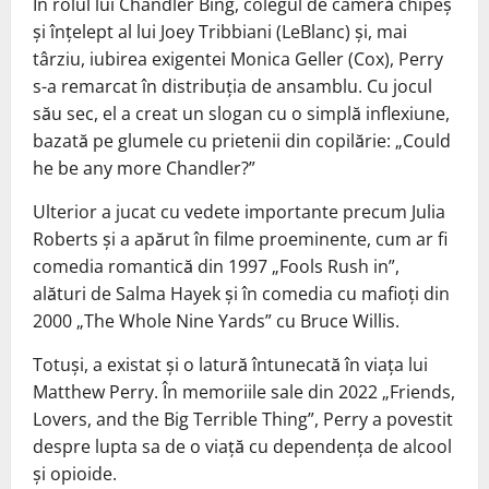
În rolul lui Chandler Bing, colegul de cameră chipeș
și înțelept al lui Joey Tribbiani (LeBlanc) și, mai
târziu, iubirea exigentei Monica Geller (Cox), Perry
s-a remarcat în distribuția de ansamblu. Cu jocul
său sec, el a creat un slogan cu o simplă inflexiune,
bazată pe glumele cu prietenii din copilărie: „Could
he be any more Chandler?”
Ulterior a jucat cu vedete importante precum Julia
Roberts și a apărut în filme proeminente, cum ar fi
comedia romantică din 1997 „Fools Rush in”,
alături de Salma Hayek și în comedia cu mafioți din
2000 „The Whole Nine Yards” cu Bruce Willis.
Totuși, a existat și o latură întunecată în viața lui
Matthew Perry. În memoriile sale din 2022 „Friends,
Lovers, and the Big Terrible Thing”, Perry a povestit
despre lupta sa de o viață cu dependența de alcool
și opioide.