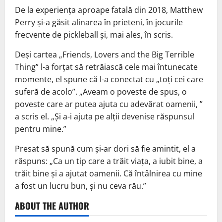
De la experiența aproape fatală din 2018, Matthew
Perry și-a găsit alinarea în prieteni, în jocurile
frecvente de pickleball și, mai ales, în scris.
Deși cartea „Friends, Lovers and the Big Terrible
Thing” l-a forțat să retrăiască cele mai întunecate
momente, el spune că l-a conectat cu „toți cei care
suferă de acolo”. „Aveam o poveste de spus, o
poveste care ar putea ajuta cu adevărat oamenii, ”
a scris el. „Și a-i ajuta pe alții devenise răspunsul
pentru mine.”
Presat să spună cum și-ar dori să fie amintit, el a
răspuns: „Ca un tip care a trăit viața, a iubit bine, a
trăit bine și a ajutat oamenii. Că întâlnirea cu mine
a fost un lucru bun, și nu ceva rău.”
ABOUT THE AUTHOR