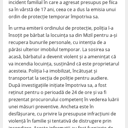
incident familial în care a agresat presupus pe fiica
sa în vârstă de 17 ani, ceea ce a dus la emisia unui
ordin de protecție temporar împotriva sa.
În urma emiterii ordinului de protecție, poliția l-a
însoțit pe bărbat la locuința sa din Mizil pentru a-și
recupera bunurile personale, cu intenția de a
părăsi ulterior imobilul temporar. La sosirea sa
acasă, bărbatul a devenit violent și a amenințat că
va incendia locuința, susținând că este proprietarul
acesteia. Poliția l-a imobilizat, încătușat și
transportat la secția de poliție pentru audiere.
După investigațiile inițiate împotriva sa, a fost
reținut pentru o perioadă de 24 de ore și va fi
prezentat procurorului competenț în vederea luării
unei măsuri preventive. Ancheta este în
desfășurare, cu privire la presupuse infracțiuni de
violență în familie și tentativă de distrugere prin