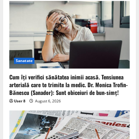
Sanatate
Cum îți verifici sănătatea inimii acasă. Tensiunea
arterială care te trimite la medic. Dr. Monica Trofin-
Bănescu (Sanador): Sunt obiceiuri de bun-simț!
User 8
August 6, 2026