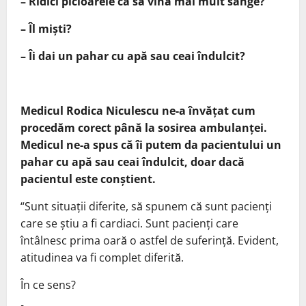
– Ridici picioarele ca să vină mai mult sânge?
– Îl miști?
– Îi dai un pahar cu apă sau ceai îndulcit?
Medicul Rodica Niculescu ne-a învățat cum
procedăm corect până la sosirea ambulanței.
Medicul ne-a spus că îi putem da pacientului un
pahar cu apă sau ceai îndulcit, doar dacă
pacientul este conștient.
“Sunt situații diferite, să spunem că sunt pacienți
care se știu a fi cardiaci. Sunt pacienți care
întâlnesc prima oară o astfel de suferință. Evident,
atitudinea va fi complet diferită.
În ce sens?