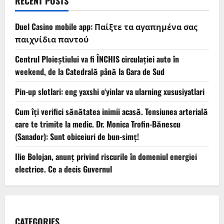
RECENT POSTS
Duel Casino mobile app: Παίξτε τα αγαπημένα σας
παιχνίδια παντού
Centrul Ploieștiului va fi ÎNCHIS circulației auto în
weekend, de la Catedrală până la Gara de Sud
Pin-up slotlari: eng yaxshi o‘yinlar va ularning xususiyatlari
Cum îți verifici sănătatea inimii acasă. Tensiunea arterială
care te trimite la medic. Dr. Monica Trofin-Bănescu
(Sanador): Sunt obiceiuri de bun-simț!
Ilie Bolojan, anunț privind riscurile în domeniul energiei
electrice. Ce a decis Guvernul
CATEGORIES