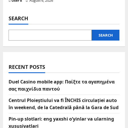
User 8
August 6, 2026
SEARCH
SEARCH
RECENT POSTS
Duel Casino mobile app: Παίξτε τα αγαπημένα
σας παιχνίδια παντού
Centrul Ploieștiului va fi ÎNCHIS circulației auto
în weekend, de la Catedrală până la Gara de Sud
Pin-up slotlari: eng yaxshi o‘yinlar va ularning
xususiyatlari