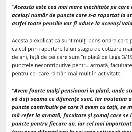
“Aceasta este cea mai mare inechitate pe care 
acelaşi număr de puncte care s-a raportat la st
astfel toate pensiile vor fi aduse la aceeaşi val
Acesta a explicat că sunt mulţi pensionare care 
calcul prin raportare la un stagiu de cotizare ma
de ani, faţă de cei care sunt în plată pe Lega 3/1
punctele necontributive pentru armată, facultate 
pentru cei care rămân mai mult în activitate.
“Avem foarte mulţi pensionari în plată, unde sta
vă daţi seama ce diferenţe sunt. Iar noutatea a
puncte contributiv pe care îl avem cu toţii, se
mă refer la armată, facultate şi şomaj care se i
puncte pentru fiecare an, iar cel mai important
face acea diferenţiere la cei care cotizează mai