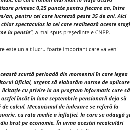
tizare primesc 0,25 puncte pentru fiecare an, între
us/an, pentru cei care lucrează peste 35 de ani. Aici
 chiar spectaculos la cei care realizează aceste stagi
me la pensie”
, a mai spus preşedintele CNPP.
 este un alt lucru foarte important care va veni
 această scurtă perioadă din momentul în care legea
itorul Oficial, urgent să elaborăm norme de aplicare
 licitaţie cu privire la un program informatic care să
 astfel încât în luna septembrie pensionarii deja să
 de calcul. Mecanismul de indexare se referă la
uarie, cu rata medie a inflaţiei, la care se adaugă ş
ediu brut pe economie. În urma acestei recalculări