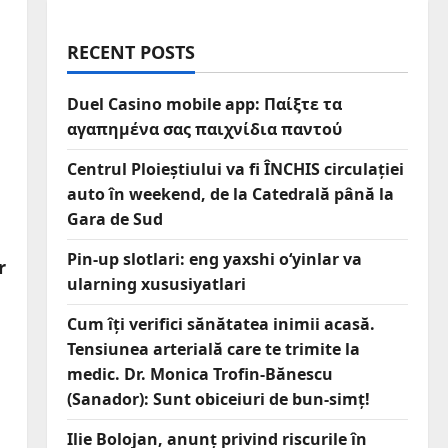
RECENT POSTS
Duel Casino mobile app: Παίξτε τα
αγαπημένα σας παιχνίδια παντού
Centrul Ploieștiului va fi ÎNCHIS circulației
auto în weekend, de la Catedrală până la
Gara de Sud
Pin-up slotlari: eng yaxshi o‘yinlar va
r
ularning xususiyatlari
Cum îți verifici sănătatea inimii acasă.
Tensiunea arterială care te trimite la
medic. Dr. Monica Trofin-Bănescu
(Sanador): Sunt obiceiuri de bun-simț!
Ilie Bolojan, anunț privind riscurile în