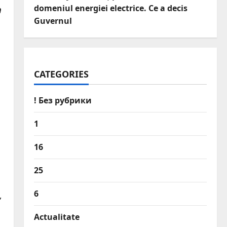
domeniul energiei electrice. Ce a decis
n
Guvernul
CATEGORIES
! Без рубрики
1
16
n
25
6
,
Actualitate