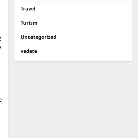
Travel
u
Turism
Uncategorized
t
a
vedete
e