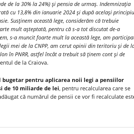
cade de la 30% la 24%) şi pensia de urmaş. Indemnizaţia
rată cu 13,8% din ianuarie 2024 şi după acelaşi principi
nsie. Susţinem această lege, considerăm că trebuie
arte mult aşteptată, pentru că s-a tot discutat de-a
stem, s-a muncit foarte mult la această lege, am participa
egii mei de la CNPP, am cerut opinii din teritoriu şi de l
jalon în PNRR, astfel încât a trebuit să ţinem cont şi de
entul de la Craiova.
 bugetar pentru aplicarea noii legi a pensiilor
şi de 10 miliarde de lei
, pentru recalcularea care se
 adăugat că numărul de pensii ce vor fi recalculate est