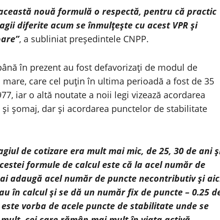
această nouă formulă o respectă, pentru că practic
agii diferite acum se înmulţeşte cu acest VPR şi
oare”
, a subliniat preşedintele CNPP.
până în prezent au fost defavorizaţi de modul de
i mare, care cel puţin în ultima perioadă a fost de 35
977, iar o altă noutate a noii legi vizează acordarea
şi şomaj, dar şi acordarea punctelor de stabilitate
giul de cotizare era mult mai mic, de 25, 30 de ani ş
cestei formule de calcul este că la acel număr de
 mai adaugă acel număr de puncte necontributiv şi aic
au în calcul şi se dă un număr fix de puncte – 0.25 d
 este vorba de acele puncte de stabilitate unde se
 mult, cei care rămân mai mult în viaţa activă