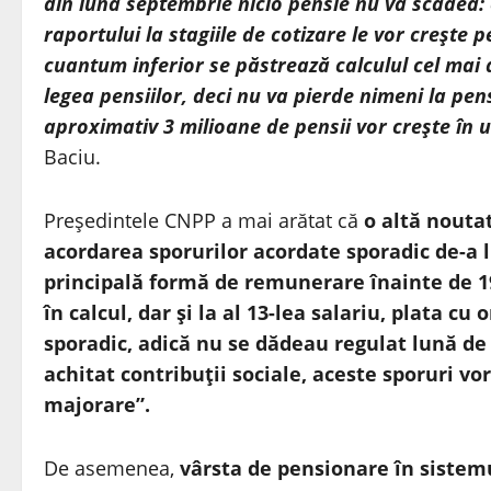
din luna septembrie nicio pensie nu va scădea: 
raportului la stagiile de cotizare le vor creşte 
cuantum inferior se păstrează calculul cel mai a
legea pensiilor, deci nu va pierde nimeni la pen
aproximativ 3 milioane de pensii vor creşte în 
Baciu.
Preşedintele CNPP a mai arătat că
o altă noutat
acordarea sporurilor acordate sporadic de-a lu
principală formă de remunerare înainte de 198
în calcul, dar şi la al 13-lea salariu, plata c
sporadic, adică nu se dădeau regulat lună de l
achitat contribuţii sociale, aceste sporuri vor f
majorare”.
De asemenea,
vârsta de pensionare în sistem