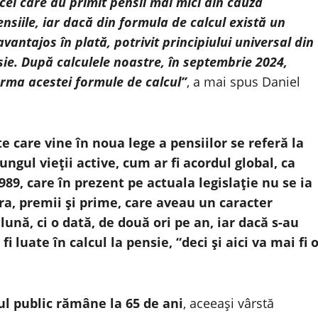
cei care au primit pensii mai mici din cauza
pensiile, iar dacă din formula de calcul există un
vantajos în plată, potrivit principiului universal din
sie. După calculele noastre, în septembrie 2024,
urma acestei formule de calcul”
, a mai spus Daniel
e care vine în noua lege a pensiilor se referă la
ngul vieţii active, cum ar fi acordul global, ca
9, care în prezent pe actuala legislaţie nu se ia
u ora, premii şi prime, care aveau un caracter
ună, ci o dată, de două ori pe an, iar dacă s-au
i luate în calcul la pensie, “deci şi aici va mai fi 
ul public rămâne la 65 de ani
, aceeaşi vârstă