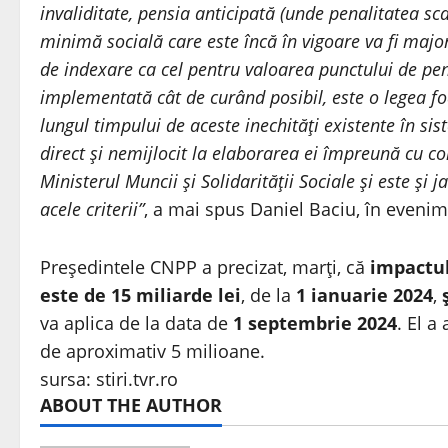
invaliditate, pensia anticipată (unde penalitatea s
minimă socială care este încă în vigoare va fi majo
de indexare ca cel pentru valoarea punctului de pe
implementată cât de curând posibil, este o legea fo
lungul timpului de aceste inechităţi existente în si
direct şi nemijlocit la elaborarea ei împreună cu col
Ministerul Muncii şi Solidarităţii Sociale şi este şi 
acele criterii”
, a mai spus Daniel Baciu, în evenim
Preşedintele CNPP a precizat, marţi, că
impactul
este de 15 miliarde lei
, de la
1 ianuarie 2024
,
va aplica de la data de
1 septembrie 2024
. El a
de aproximativ 5 milioane.
sursa:
stiri.tvr.ro
ABOUT THE AUTHOR