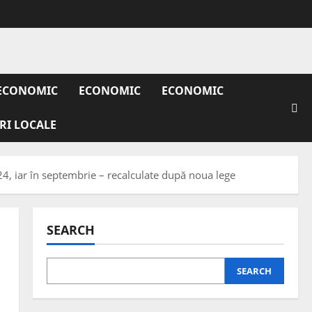
ECONOMIC
ECONOMIC
ECONOMIC
IRI LOCALE
24, iar în septembrie – recalculate după noua lege
SEARCH
SEARCH