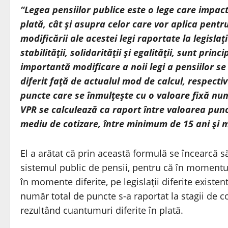
“Legea pensiilor publice este o lege care impac
plată, cât şi asupra celor care vor aplica pentru
modificării ale acestei legi raportate la legislaţi
stabilităţii, solidarităţii şi egalităţii, sunt pri
importantă modificare a noii legi a pensiilor s
diferit faţă de actualul mod de calcul, respect
puncte care se înmulţeşte cu o valoare fixă num
VPR se calculează ca raport între valoarea punct
mediu de cotizare, între minimum de 15 ani şi
El a arătat că prin această formulă se încearcă să
sistemul public de pensii, pentru că în momentul
în momente diferite, pe legislaţii diferite existen
număr total de puncte s-a raportat la stagii de c
rezultând cuantumuri diferite în plată.