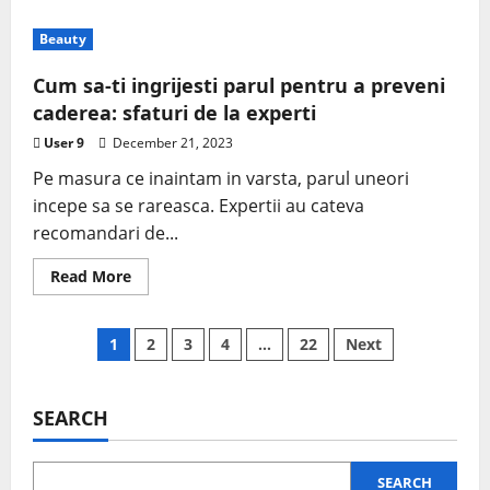
Beauty
Cum sa-ti ingrijesti parul pentru a preveni
caderea: sfaturi de la experti
User 9
December 21, 2023
Pe masura ce inaintam in varsta, parul uneori
incepe sa se rareasca. Expertii au cateva
recomandari de...
Read More
1
2
3
4
…
22
Next
SEARCH
SEARCH