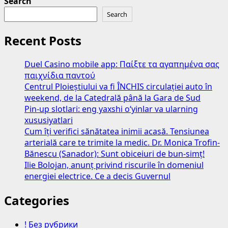
Search
Search
Recent Posts
Duel Casino mobile app: Παίξτε τα αγαπημένα σας
παιχνίδια παντού
Centrul Ploieștiului va fi ÎNCHIS circulației auto în
weekend, de la Catedrală până la Gara de Sud
Pin-up slotlari: eng yaxshi o‘yinlar va ularning
xususiyatlari
Cum îți verifici sănătatea inimii acasă. Tensiunea
arterială care te trimite la medic. Dr. Monica Trofin-
Bănescu (Sanador): Sunt obiceiuri de bun-simț!
Ilie Bolojan, anunț privind riscurile în domeniul
energiei electrice. Ce a decis Guvernul
Categories
! Без рубрики