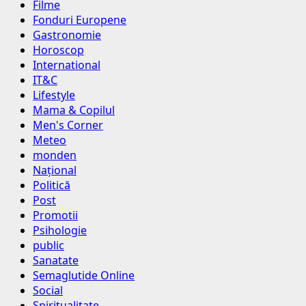
Filme
Fonduri Europene
Gastronomie
Horoscop
International
IT&C
Lifestyle
Mama & Copilul
Men's Corner
Meteo
monden
Național
Politică
Post
Promotii
Psihologie
public
Sanatate
Semaglutide Online
Social
Spiritualitate