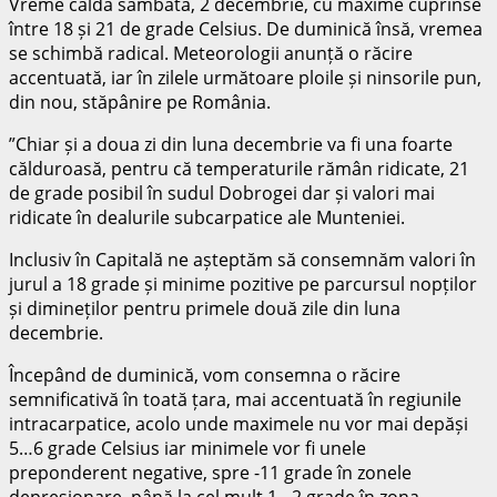
Vreme caldă sâmbătă, 2 decembrie, cu maxime cuprinse
între 18 și 21 de grade Celsius. De duminică însă, vremea
se schimbă radical. Meteorologii anunță o răcire
accentuată, iar în zilele următoare ploile și ninsorile pun,
din nou, stăpânire pe România.
”Chiar și a doua zi din luna decembrie va fi una foarte
călduroasă, pentru că temperaturile rămân ridicate, 21
de grade posibil în sudul Dobrogei dar și valori mai
ridicate în dealurile subcarpatice ale Munteniei.
Inclusiv în Capitală ne așteptăm să consemnăm valori în
jurul a 18 grade și minime pozitive pe parcursul nopților
și dimineților pentru primele două zile din luna
decembrie.
Începând de duminică, vom consemna o răcire
semnificativă în toată țara, mai accentuată în regiunile
intracarpatice, acolo unde maximele nu vor mai depăși
5…6 grade Celsius iar minimele vor fi unele
preponderent negative, spre -11 grade în zonele
depresionare, până la cel mult 1…2 grade în zona