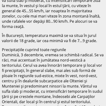
va sufla slab şi moderat, cu intensificări temporare ziua
la munte, în vestul şi local în estul ţării, cu viteze în
general de 45…55 km/h, iar noaptea în majoritatea
zonelor, cu cele mai mari viteze în zona montană înaltă,
unde rafalele vor depăşi 80…90 km/h. Pe alocuri se va
forma ceaţă.
În București, temperatura maximă se va situa în jurul
valorii de 18 grade, iar cea minimă va fi de 7…9 grade.
Precipitațiile cuprind toate regiunile
Duminică, 3 decembrie, vremea se schimbă radical. Se va
răci, mai accentuat în jumătatea nord-vestică a
teritoriului. Cerul va avea înnorări temporare şi local vor
fi precipitaţii, în general slabe, mai ales sub formă de
ploaie în regiunile sud-estice, mixte în vest, nord-vest,
centru şi în dealurile subcarpatice ale Olteniei şi
Munteniei şi predominant ninsori la munte. Vântul va
sufla slab şi moderat, cu intensificări temporare în sudul
ţării şi pe crestele montane, îndeosebi ale Carpaţilor
Orientali, dar local şi în centrul şi estul teritoriului.