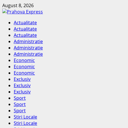
Skip
August 8, 2026
to
content
Primary
Actualitate
Menu
Actualitate
Actualitate
Administratie
Administratie
Administratie
Economic
Economic
Economic
Exclusiv
Exclusiv
Exclusiv
Sport
Sport
Sport
Stiri Locale
Stiri Locale