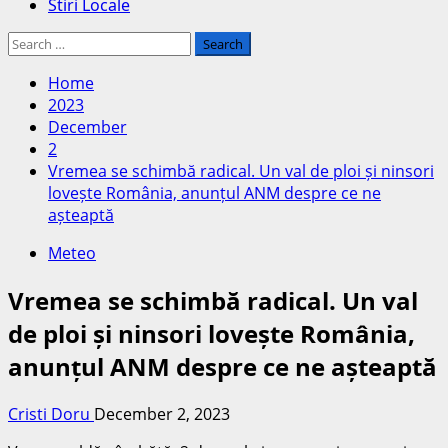
Stiri Locale
Search
for:
Home
2023
December
2
Vremea se schimbă radical. Un val de ploi și ninsori
lovește România, anunțul ANM despre ce ne
așteaptă
Meteo
Vremea se schimbă radical. Un val
de ploi și ninsori lovește România,
anunțul ANM despre ce ne așteaptă
Cristi Doru
December 2, 2023