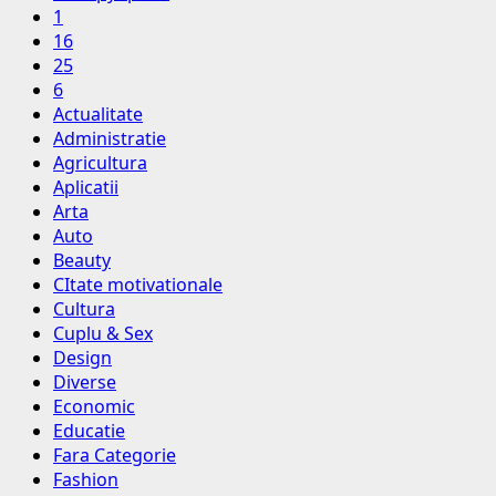
1
16
25
6
Actualitate
Administratie
Agricultura
Aplicatii
Arta
Auto
Beauty
CItate motivationale
Cultura
Cuplu & Sex
Design
Diverse
Economic
Educatie
Fara Categorie
Fashion