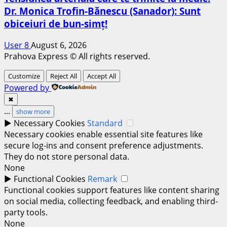
Dr. Monica Trofin-Bănescu (Sanador): Sunt
obiceiuri de bun-simț!
User 8
August 6, 2026
Prahova Express © All rights reserved.
Customize
Reject All
Accept All
Powered by
✖
...
show more
►
Necessary Cookies
Standard
Necessary cookies enable essential site features like
secure log-ins and consent preference adjustments.
They do not store personal data.
None
►
Functional Cookies
Remark
Functional cookies support features like content sharing
on social media, collecting feedback, and enabling third-
party tools.
None