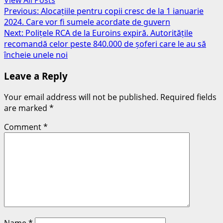
View All Posts
Post
Previous:
Alocațiile pentru copii cresc de la 1 ianuarie
2024. Care vor fi sumele acordate de guvern
navigation
Next:
Polițele RCA de la Euroins expiră. Autoritățile
recomandă celor peste 840.000 de șoferi care le au să
încheie unele noi
Leave a Reply
Your email address will not be published.
Required fields
are marked
*
Comment
*
Name
*