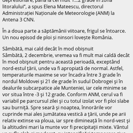
litoralului”, a spus Elena Mateescu, directorul
Administrației Naționale de Meteorologie (ANM) la
Antena 3 CNN.
În a doua parte a săptămânii viitoare, frigul se întoarce.
Un nou episod de ploi și ninsori lovește România.
Sâmbătă, mai cald decât în mod obișnuit
Sâmbătă, 2 decembrie, vremea va fi mult mai caldă decât
în mod obişnuit pentru această perioadă, exceptând
nord-estul ţării, unde va fi apropiatã de normal. Astfel,
temperaturile maxime se vor încadra între 3 grade în
nordul Moldovei şi 21 de grade în sudul Dobrogei şi în
dealurile subcarpatice ale Munteniei, iar cele minime se
vor situa între -3 şi 12 grade. Conform ANM, cerul va fi
variabil pe parcursul zilei şi cu totul izolat vor fi ploi slabe
sau burniţă. Spre seară şi noaptea, înnorările vor
cuprinde mai ales jumătatea vestică a ţării, unde pe arii
relativ extinse va ploua, iar spre dimineaţă în nord-vest şi
la altitudini mari la munte vor fi precipitaţii mixte. Vântul