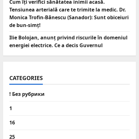
Cum îți verifici sănătatea inimii acasă.
Tensiunea arterială care te trimite la medic. Dr.
Monica Trofin-Bănescu (Sanador): Sunt obiceiuri
de bun-simț!
Ilie Bolojan, anunț privind riscurile în domeniul
energiei electrice. Ce a decis Guvernul
CATEGORIES
! Без рубрики
1
16
25