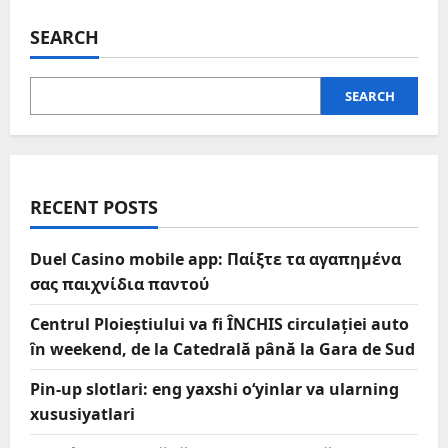
SEARCH
SEARCH
RECENT POSTS
Duel Casino mobile app: Παίξτε τα αγαπημένα
σας παιχνίδια παντού
Centrul Ploieștiului va fi ÎNCHIS circulației auto
în weekend, de la Catedrală până la Gara de Sud
Pin-up slotlari: eng yaxshi o‘yinlar va ularning
xususiyatlari