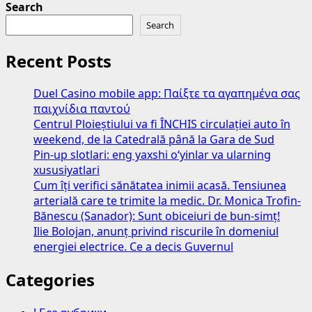
Search
Search
Recent Posts
Duel Casino mobile app: Παίξτε τα αγαπημένα σας
παιχνίδια παντού
Centrul Ploieștiului va fi ÎNCHIS circulației auto în
weekend, de la Catedrală până la Gara de Sud
Pin-up slotlari: eng yaxshi o‘yinlar va ularning
xususiyatlari
Cum îți verifici sănătatea inimii acasă. Tensiunea
arterială care te trimite la medic. Dr. Monica Trofin-
Bănescu (Sanador): Sunt obiceiuri de bun-simț!
Ilie Bolojan, anunț privind riscurile în domeniul
energiei electrice. Ce a decis Guvernul
Categories