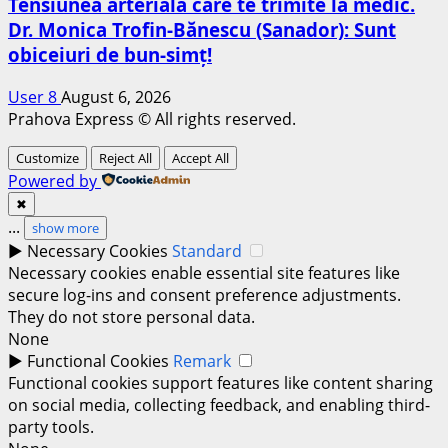
Tensiunea arterială care te trimite la medic.
Dr. Monica Trofin-Bănescu (Sanador): Sunt
obiceiuri de bun-simț!
User 8
August 6, 2026
Prahova Express © All rights reserved.
Customize
Reject All
Accept All
Powered by
✖
...
show more
►
Necessary Cookies
Standard
Necessary cookies enable essential site features like
secure log-ins and consent preference adjustments.
They do not store personal data.
None
►
Functional Cookies
Remark
Functional cookies support features like content sharing
on social media, collecting feedback, and enabling third-
party tools.