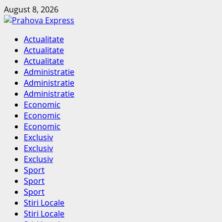
Skip
August 8, 2026
to
content
Primary
Actualitate
Menu
Actualitate
Actualitate
Administratie
Administratie
Administratie
Economic
Economic
Economic
Exclusiv
Exclusiv
Exclusiv
Sport
Sport
Sport
Stiri Locale
Stiri Locale