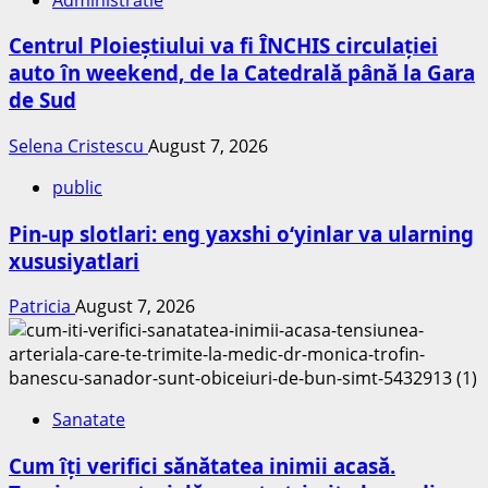
Centrul Ploieștiului va fi ÎNCHIS circulației
auto în weekend, de la Catedrală până la Gara
de Sud
Selena Cristescu
August 7, 2026
public
Pin-up slotlari: eng yaxshi o‘yinlar va ularning
xususiyatlari
Patricia
August 7, 2026
Sanatate
Cum îți verifici sănătatea inimii acasă.