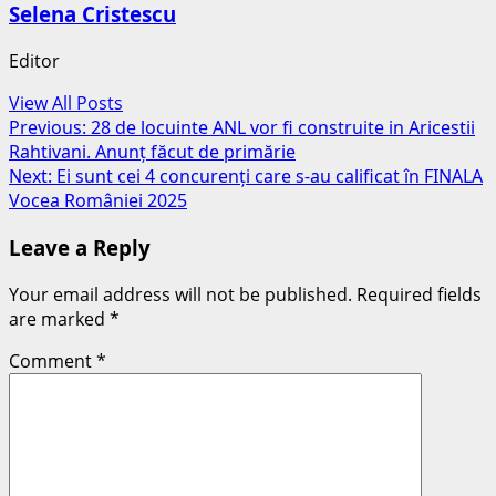
Selena Cristescu
Editor
View All Posts
Post
Previous:
28 de locuinte ANL vor fi construite in Aricestii
Rahtivani. Anunț făcut de primărie
navigation
Next:
Ei sunt cei 4 concurenți care s-au calificat în FINALA
Vocea României 2025
Leave a Reply
Your email address will not be published.
Required fields
are marked
*
Comment
*