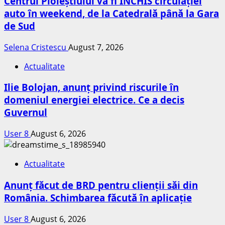
Centrul Ploieștiului va fi ÎNCHIS circulației
auto în weekend, de la Catedrală până la Gara
de Sud
Selena Cristescu
August 7, 2026
Actualitate
Ilie Bolojan, anunț privind riscurile în
domeniul energiei electrice. Ce a decis
Guvernul
User 8
August 6, 2026
Actualitate
Anunț făcut de BRD pentru clienții săi din
România. Schimbarea făcută în aplicație
User 8
August 6, 2026