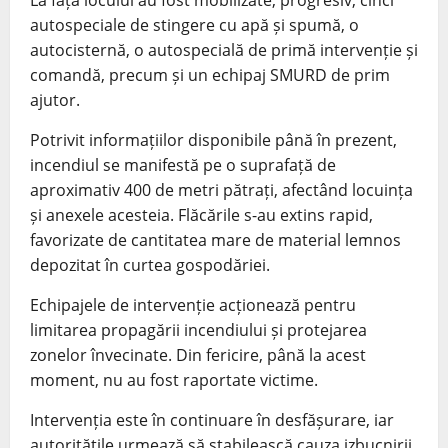
La fața locului au fost mobilizate, progresiv, cinci
autospeciale de stingere cu apă și spumă, o
autocisternă, o autospecială de primă intervenție și
comandă, precum și un echipaj SMURD de prim
ajutor.
Potrivit informațiilor disponibile până în prezent,
incendiul se manifestă pe o suprafață de
aproximativ 400 de metri pătrați, afectând locuința
și anexele acesteia. Flăcările s-au extins rapid,
favorizate de cantitatea mare de material lemnos
depozitat în curtea gospodăriei.
Echipajele de intervenție acționează pentru
limitarea propagării incendiului și protejarea
zonelor învecinate. Din fericire, până la acest
moment, nu au fost raportate victime.
Intervenția este în continuare în desfășurare, iar
autoritățile urmează să stabilească cauza izbucnirii