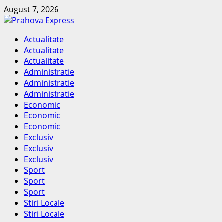
Skip
August 7, 2026
to
content
Primary
Actualitate
Menu
Actualitate
Actualitate
Administratie
Administratie
Administratie
Economic
Economic
Economic
Exclusiv
Exclusiv
Exclusiv
Sport
Sport
Sport
Stiri Locale
Stiri Locale