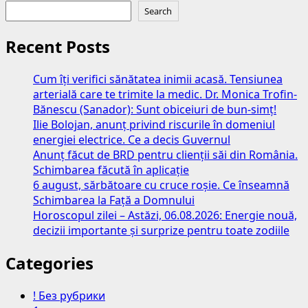
Search
Recent Posts
Cum îți verifici sănătatea inimii acasă. Tensiunea
arterială care te trimite la medic. Dr. Monica Trofin-
Bănescu (Sanador): Sunt obiceiuri de bun-simț!
Ilie Bolojan, anunț privind riscurile în domeniul
energiei electrice. Ce a decis Guvernul
Anunț făcut de BRD pentru clienții săi din România.
Schimbarea făcută în aplicație
6 august, sărbătoare cu cruce roșie. Ce înseamnă
Schimbarea la Față a Domnului
Horoscopul zilei – Astăzi, 06.08.2026: Energie nouă,
decizii importante și surprize pentru toate zodiile
Categories
! Без рубрики