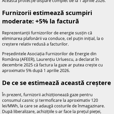
Această protecție dispare complet de la 1 aprilie 2026.
Furnizorii estimează scumpiri
moderate: +5% la factură
Reprezentanții furnizorilor de energie susțin că
eliminarea plafonării va conduce, cel puțin inițial, la o
creștere relativ redusă a facturilor.
Președintele Asociația Furnizorilor de Energie din
România (AFEER), Laurențiu Urluescu, a declarat în
decembrie 2025 că factura la gaze ar putea crește cu
aproximativ 5% după 1 aprilie 2026.
De ce se estimează această creștere
În prezent, furnizorii achiziționează gaze pentru
consumul casnic și termoficare la aproximativ 120
lei/MWh, la care se adaugă costurile de înmagazinare.
După liberalizare, achizițiile s-ar face la prețul pieței,