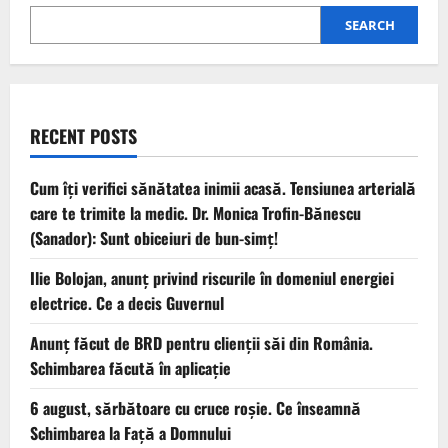
SEARCH
RECENT POSTS
Cum îți verifici sănătatea inimii acasă. Tensiunea arterială
care te trimite la medic. Dr. Monica Trofin-Bănescu
(Sanador): Sunt obiceiuri de bun-simț!
Ilie Bolojan, anunț privind riscurile în domeniul energiei
electrice. Ce a decis Guvernul
Anunț făcut de BRD pentru clienții săi din România.
Schimbarea făcută în aplicație
6 august, sărbătoare cu cruce roșie. Ce înseamnă
Schimbarea la Față a Domnului