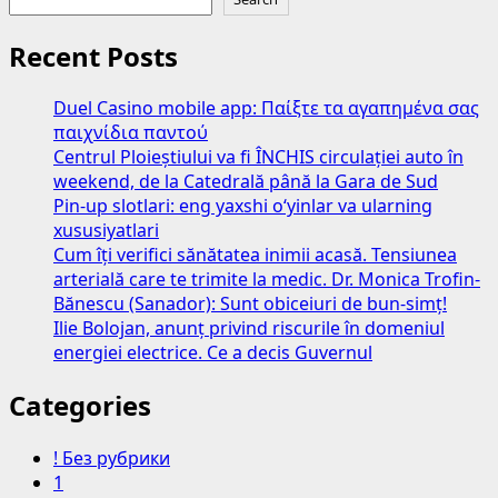
Recent Posts
Duel Casino mobile app: Παίξτε τα αγαπημένα σας
παιχνίδια παντού
Centrul Ploieștiului va fi ÎNCHIS circulației auto în
weekend, de la Catedrală până la Gara de Sud
Pin-up slotlari: eng yaxshi o‘yinlar va ularning
xususiyatlari
Cum îți verifici sănătatea inimii acasă. Tensiunea
arterială care te trimite la medic. Dr. Monica Trofin-
Bănescu (Sanador): Sunt obiceiuri de bun-simț!
Ilie Bolojan, anunț privind riscurile în domeniul
energiei electrice. Ce a decis Guvernul
Categories
! Без рубрики
1