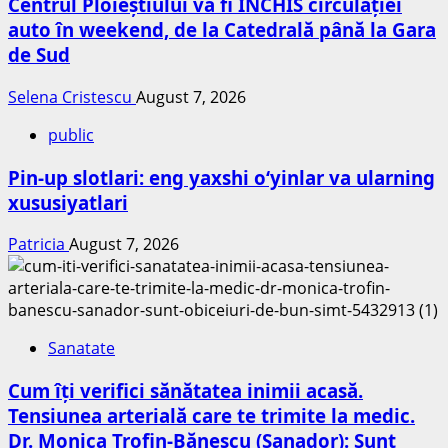
Centrul Ploieștiului va fi ÎNCHIS circulației
auto în weekend, de la Catedrală până la Gara
de Sud
Selena Cristescu
August 7, 2026
public
Pin-up slotlari: eng yaxshi o‘yinlar va ularning
xususiyatlari
Patricia
August 7, 2026
Sanatate
Cum îți verifici sănătatea inimii acasă.
Tensiunea arterială care te trimite la medic.
Dr. Monica Trofin-Bănescu (Sanador): Sunt