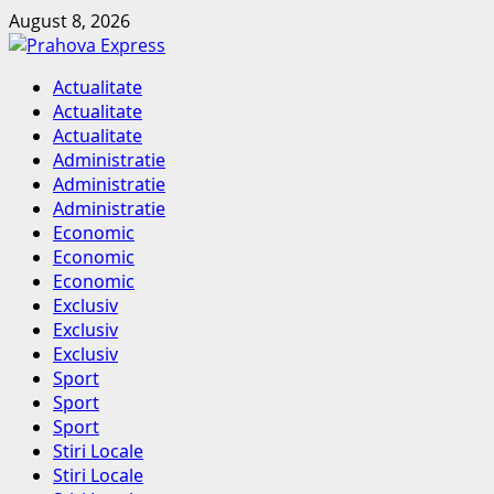
Skip
August 8, 2026
to
content
Primary
Actualitate
Menu
Actualitate
Actualitate
Administratie
Administratie
Administratie
Economic
Economic
Economic
Exclusiv
Exclusiv
Exclusiv
Sport
Sport
Sport
Stiri Locale
Stiri Locale