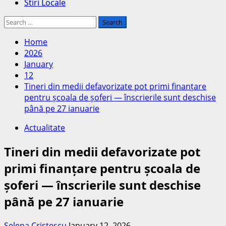
Stiri Locale
Search
for:
Home
2026
January
12
Tineri din medii defavorizate pot primi finanțare
pentru școala de șoferi — înscrierile sunt deschise
până pe 27 ianuarie
Actualitate
Tineri din medii defavorizate pot
primi finanțare pentru școala de
șoferi — înscrierile sunt deschise
până pe 27 ianuarie
Selena Cristescu
January 12, 2026