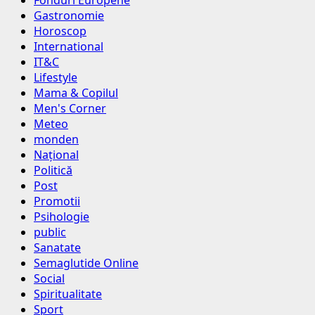
Fonduri Europene
Gastronomie
Horoscop
International
IT&C
Lifestyle
Mama & Copilul
Men's Corner
Meteo
monden
Național
Politică
Post
Promotii
Psihologie
public
Sanatate
Semaglutide Online
Social
Spiritualitate
Sport