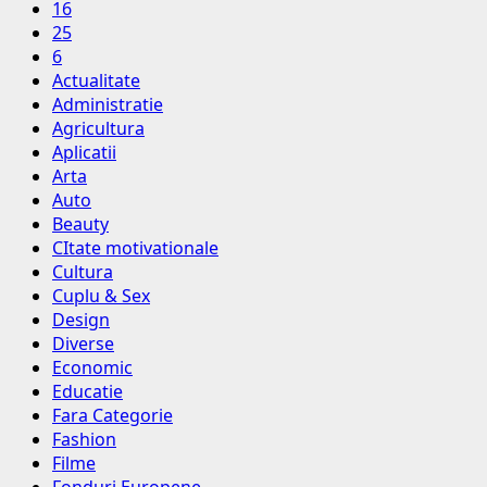
16
25
6
Actualitate
Administratie
Agricultura
Aplicatii
Arta
Auto
Beauty
CItate motivationale
Cultura
Cuplu & Sex
Design
Diverse
Economic
Educatie
Fara Categorie
Fashion
Filme