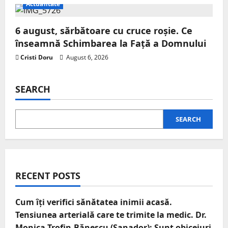
Actualitate
6 august, sărbătoare cu cruce roșie. Ce
înseamnă Schimbarea la Față a Domnului
Cristi Doru
August 6, 2026
SEARCH
SEARCH
RECENT POSTS
Cum îți verifici sănătatea inimii acasă.
Tensiunea arterială care te trimite la medic. Dr.
Monica Trofin-Bănescu (Sanador): Sunt obiceiuri