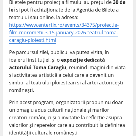
Biletele pentru proiecția filmului au prețul de
30 de
lei
și pot fi achiziționate de la Agenția de Bilete a
teatrului sau online, la adresa:
https://www.entertix.ro/events/34375/proiectie-
film-morometii-3-15-january-2026-teatrul-toma-
caragiu-ploiesti.html
Pe parcursul zilei, publicul va putea vizita, în
foaierul instituției, și o
expoziție dedicată
actorului
Toma Caragiu
, reunind imagini din viața
și activitatea artistică a celui care a devenit un
simbol al teatrului ploieștean și al artei actoricești
românești.
Prin acest program, organizatorii propun nu doar
un omagiu adus culturii naționale și marilor
creatori români, ci și o invitație la reflecție asupra
valorilor și reperelor care au contribuit la definirea
identității culturale românești.