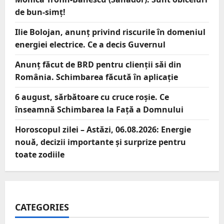
de bun-simț!
Ilie Bolojan, anunț privind riscurile în domeniul
energiei electrice. Ce a decis Guvernul
Anunț făcut de BRD pentru clienții săi din
România. Schimbarea făcută în aplicație
6 august, sărbătoare cu cruce roșie. Ce
înseamnă Schimbarea la Față a Domnului
Horoscopul zilei – Astăzi, 06.08.2026: Energie
nouă, decizii importante și surprize pentru
toate zodiile
CATEGORIES