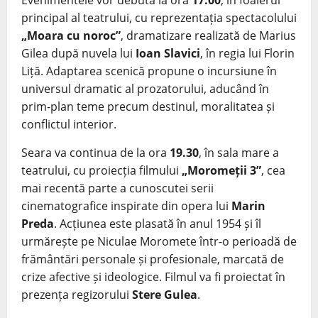
Evenimentele vor debuta la ora
17.00
, în foaierul
principal al teatrului, cu reprezentația spectacolului
„Moara cu noroc”
, dramatizare realizată de Marius
Gilea după nuvela lui
Ioan Slavici
, în regia lui Florin
Liță. Adaptarea scenică propune o incursiune în
universul dramatic al prozatorului, aducând în
prim-plan teme precum destinul, moralitatea și
conflictul interior.
Seara va continua de la ora
19.30
, în sala mare a
teatrului, cu proiecția filmului
„Moromeții 3”
, cea
mai recentă parte a cunoscutei serii
cinematografice inspirate din opera lui
Marin
Preda
. Acțiunea este plasată în anul 1954 și îl
urmărește pe Niculae Moromete într-o perioadă de
frământări personale și profesionale, marcată de
crize afective și ideologice. Filmul va fi proiectat în
prezența regizorului
Stere Gulea
.