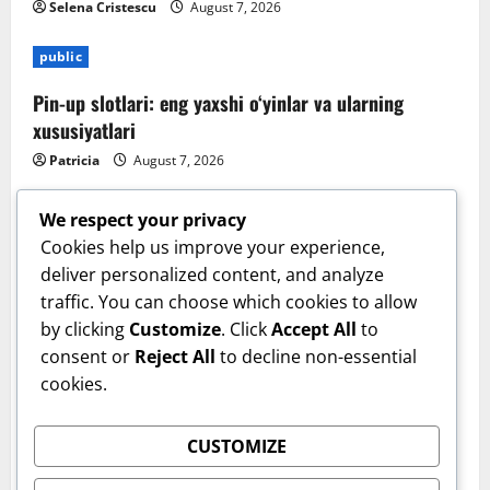
Selena Cristescu
August 7, 2026
public
Pin-up slotlari: eng yaxshi o‘yinlar va ularning
xususiyatlari
Patricia
August 7, 2026
We respect your privacy
Cookies help us improve your experience,
deliver personalized content, and analyze
traffic. You can choose which cookies to allow
by clicking
Customize
. Click
Accept All
to
consent or
Reject All
to decline non-essential
cookies.
Sanatate
CUSTOMIZE
Cum îți verifici sănătatea inimii acasă. Tensiunea
arterială care te trimite la medic. Dr. Monica Trofin-