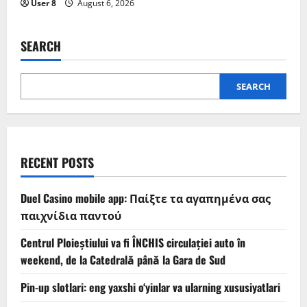
User 8
August 6, 2026
SEARCH
SEARCH
RECENT POSTS
Duel Casino mobile app: Παίξτε τα αγαπημένα σας
παιχνίδια παντού
Centrul Ploieștiului va fi ÎNCHIS circulației auto în
weekend, de la Catedrală până la Gara de Sud
Pin-up slotlari: eng yaxshi o‘yinlar va ularning xususiyatlari