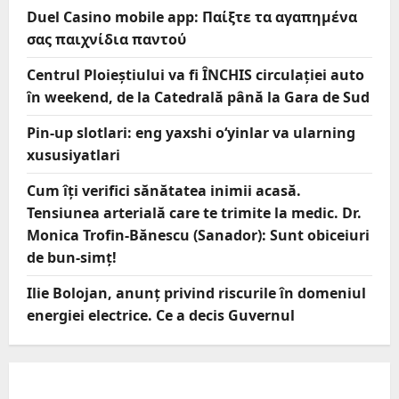
Duel Casino mobile app: Παίξτε τα αγαπημένα
σας παιχνίδια παντού
Centrul Ploieștiului va fi ÎNCHIS circulației auto
în weekend, de la Catedrală până la Gara de Sud
Pin-up slotlari: eng yaxshi o‘yinlar va ularning
xususiyatlari
Cum îți verifici sănătatea inimii acasă.
Tensiunea arterială care te trimite la medic. Dr.
Monica Trofin-Bănescu (Sanador): Sunt obiceiuri
de bun-simț!
Ilie Bolojan, anunț privind riscurile în domeniul
energiei electrice. Ce a decis Guvernul