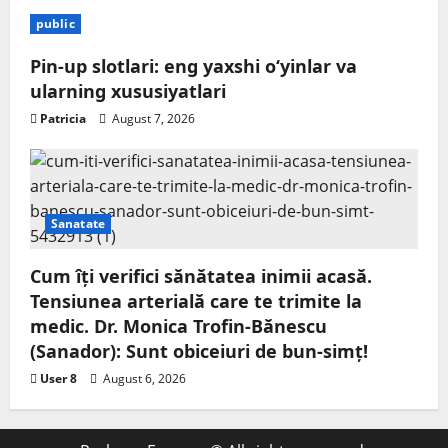
public
Pin-up slotlari: eng yaxshi o‘yinlar va
ularning xususiyatlari
Patricia
August 7, 2026
Sanatate
Cum îți verifici sănătatea inimii acasă.
Tensiunea arterială care te trimite la
medic. Dr. Monica Trofin-Bănescu
(Sanador): Sunt obiceiuri de bun-simț!
User 8
August 6, 2026