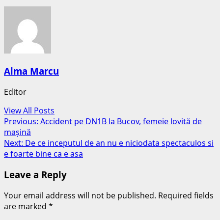
Alma Marcu
Editor
View All Posts
Post
Previous:
Accident pe DN1B la Bucov, femeie lovită de
mașină
navigation
Next:
De ce inceputul de an nu e niciodata spectaculos si
e foarte bine ca e asa
Leave a Reply
Your email address will not be published.
Required fields
are marked
*