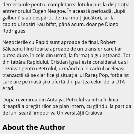
demersurile pentru completarea lotului pus la dispoziția
antrenorului Eugen Neagoe. În această perioadă, „lupii
galbeni” s-au despărțit de mai mulți jucători, iar la
capitolul sosiri l-au bifat, până acum, doar pe Diogo
Rodrigues.
Negocierile cu Rapid sunt aproape de final, Robert
Sălceanu fiind foarte aproape de un transfer care l-ar
putea duce, în cele din urmă, la formația giuleșteană. Tot
din tabăra Rapidului, Cristian Ignat este considerat ca și
rezolvat pentru Petrolul, urmând ca în cadrul aceleiași
tranzacții să se clarifice și situația lui Rareș Pop, fotbalist
care are pe masă și o ofertă din partea celor de la UTA
Arad.
După revenirea din Antalya, Petrolul va intra în linia
dreaptă a pregătirilor pe plan intern, cu gândul la partida
de luni seară, împotriva Universității Craiova.
About the Author