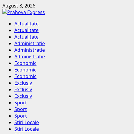
Skip
August 8, 2026
to
content
Primary
Actualitate
Menu
Actualitate
Actualitate
Administratie
Administratie
Administratie
Economic
Economic
Economic
Exclusiv
Exclusiv
Exclusiv
Sport
Sport
Sport
Stiri Locale
Stiri Locale