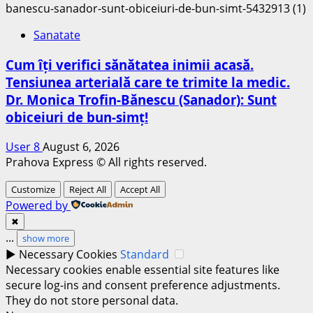
Sanatate
Cum îți verifici sănătatea inimii acasă.
Tensiunea arterială care te trimite la medic.
Dr. Monica Trofin-Bănescu (Sanador): Sunt
obiceiuri de bun-simț!
User 8
August 6, 2026
Prahova Express © All rights reserved.
Customize
Reject All
Accept All
Powered by
✖
...
show more
►
Necessary Cookies
Standard
Necessary cookies enable essential site features like
secure log-ins and consent preference adjustments.
They do not store personal data.