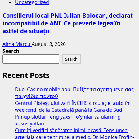
Uncategorized
Consilierul local PNL Iulian Bolocan, declarat
incompatibil de ANI. Ce prevede legea în
astfel de situații
Alma Marcu
August 3, 2026
Search
Search
Recent Posts
Duel Casino mobile app: Παίξτε τα αγαπημένα σας
παιχνίδια παντού
Centrul Ploieștiului va fi ÎNCHIS circulației auto în
weekend, de la Catedrală până la Gara de Sud
Pin-up slotlari: eng yaxshi o‘yinlar va ularning
xususiyatlari
Cum îți verifici sănătatea inimii acasă. Tensiunea
arterială care te trimite la medic. Dr. Monica Trofin-