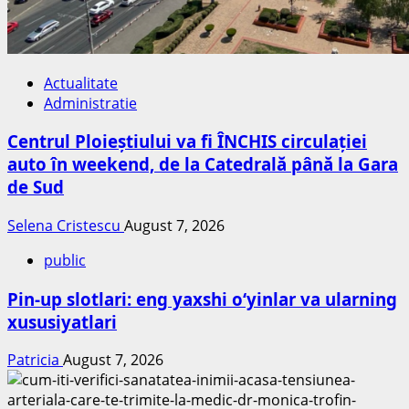
Actualitate
Administratie
Centrul Ploieștiului va fi ÎNCHIS circulației
auto în weekend, de la Catedrală până la Gara
de Sud
Selena Cristescu
August 7, 2026
public
Pin-up slotlari: eng yaxshi o‘yinlar va ularning
xususiyatlari
Patricia
August 7, 2026