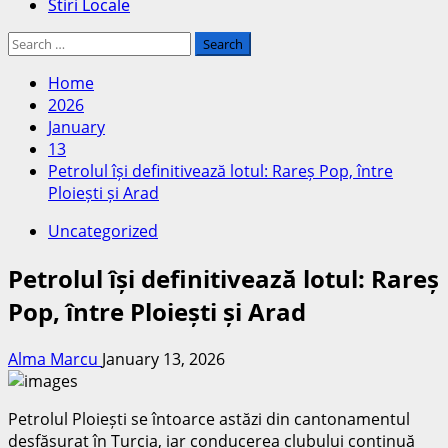
Stiri Locale
Search
for:
Home
2026
January
13
Petrolul își definitivează lotul: Rareș Pop, între
Ploiești și Arad
Uncategorized
Petrolul își definitivează lotul: Rareș
Pop, între Ploiești și Arad
Alma Marcu
January 13, 2026
Petrolul Ploiești se întoarce astăzi din cantonamentul
desfășurat în Turcia, iar conducerea clubului continuă