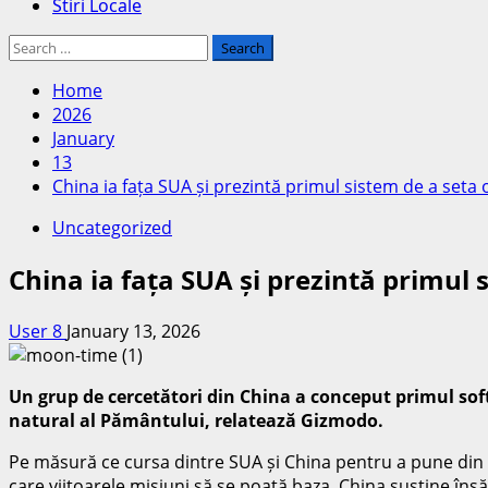
Stiri Locale
Search
for:
Home
2026
January
13
China ia fața SUA și prezintă primul sistem de a seta 
Uncategorized
China ia fața SUA și prezintă primul 
User 8
January 13, 2026
Un grup de cercetători din China a conceput primul soft
natural al Pământului, relatează Gizmodo.
Pe măsură ce cursa dintre SUA și China pentru a pune din n
care viitoarele misiuni să se poată baza. China susține însă 