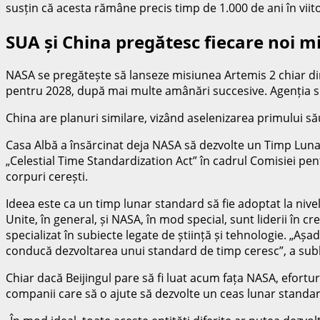
susțin că acesta rămâne precis timp de 1.000 de ani în viit
SUA și China pregătesc fiecare noi m
NASA se pregătește să lanseze misiunea Artemis 2 chiar din
pentru 2028, după mai multe amânări succesive. Agenția spa
China are planuri similare, vizând aselenizarea primului să
Casa Albă a însărcinat deja NASA să dezvolte un Timp Lunar
„Celestial Time Standardization Act” în cadrul Comisiei pen
corpuri cerești.
Ideea este ca un timp lunar standard să fie adoptat la nivel
Unite, în general, și NASA, în mod special, sunt liderii în 
specializat în subiecte legate de știință și tehnologie. „A
conducă dezvoltarea unui standard de timp ceresc”, a subl
Chiar dacă Beijingul pare să fi luat acum fața NASA, efortu
companii care să o ajute să dezvolte un ceas lunar standar