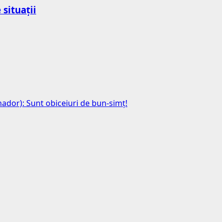
 situații
anador): Sunt obiceiuri de bun-simț!