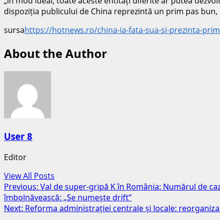
„În mod ideal, toate aceste entități diferite ar putea dezvolt
dispoziția publicului de China reprezintă un prim pas bun,
sursa
https://hotnews.ro/china-ia-fata-sua-si-prezinta-pri
About the Author
User 8
Editor
View All Posts
Post
Previous:
Val de super-gripă K în România: Numărul de cazur
îmbolnăvească: „Se numește drift”
navigation
Next:
Reforma administrației centrale și locale: reorganizar