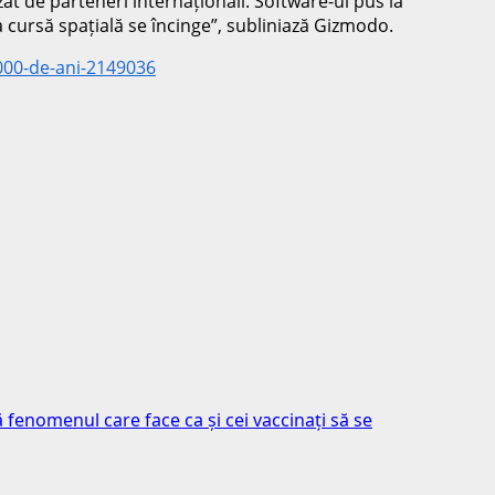
izat de parteneri internaționali. Software-ul pus la
 cursă spațială se încinge”, subliniază Gizmodo.
-000-de-ani-2149036
 fenomenul care face ca și cei vaccinați să se