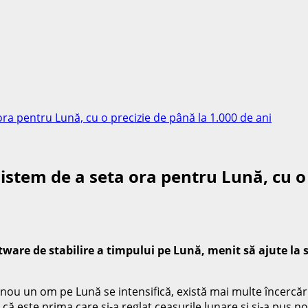
ora pentru Lună, cu o precizie de până la 1.000 de ani
sistem de a seta ora pentru Lună, cu o 
ware de stabilire a timpului pe Lună, menit să ajute la s
ou un om pe Lună se intensifică, există mai multe încercări 
că este prima care și-a reglat ceasurile lunare și și-a pus no