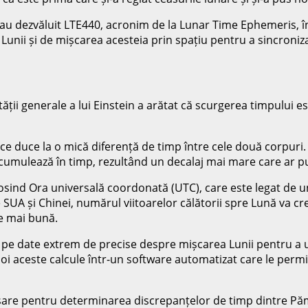
u dezvăluit LTE440, acronim de la Lunar Time Ephemeris, înt
a Lunii și de mișcarea acesteia prin spațiu pentru a sincron
ății generale a lui Einstein a arătat că scurgerea timpului es
ce duce la o mică diferență de timp între cele două corpuri
acumulează în timp, rezultând un decalaj mai mare care ar pu
osind Ora universală coordonată (UTC), care este legat de u
SUA și Chinei, numărul viitoarelor călătorii spre Lună va cre
e mai bună.
 pe date extrem de precise despre mișcarea Lunii pentru a ur
poi aceste calcule într-un software automatizat care le permi
are pentru determinarea discrepanțelor de timp dintre Pămâ