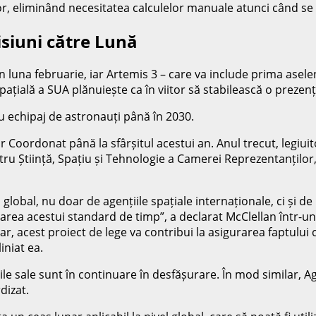
or, eliminând necesitatea calculelor manuale atunci când se 
isiuni către Lună
 luna februarie, iar Artemis 3 – care va include prima asel
țială a SUA plănuiește ca în viitor să stabilească o prezen
u echipaj de astronauți până în 2030.
 Coordonat până la sfârșitul acestui an. Anul trecut, legiu
tru Știință, Spațiu și Tehnologie a Camerei Reprezentanților
 global, nu doar de agențiile spațiale internaționale, ci și d
crearea acestui standard de timp”, a declarat McClellan într-u
șadar, acest proiect de lege va contribui la asigurarea faptu
iniat ea.
rile sale sunt în continuare în desfășurare. În mod similar, 
dizat.