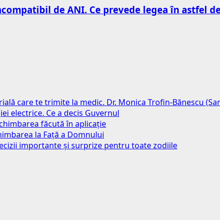
ncompatibil de ANI. Ce prevede legea în astfel de
erială care te trimite la medic. Dr. Monica Trofin-Bănescu (S
iei electrice. Ce a decis Guvernul
chimbarea făcută în aplicație
chimbarea la Față a Domnului
ecizii importante și surprize pentru toate zodiile