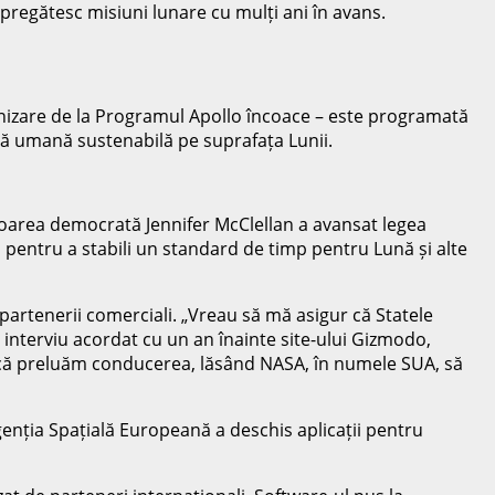
pregătesc misiuni lunare cu mulți ani în avans.
enizare de la Programul Apollo încoace – este programată
ță umană sustenabilă pe suprafața Lunii.
itoarea democrată Jennifer McClellan a avansat legea
, pentru a stabili un standard de timp pentru Lună și alte
e partenerii comerciali. „Vreau să mă asigur că Statele
n interviu acordat cu un an înainte site-ului Gizmodo,
lui că preluăm conducerea, lăsând NASA, în numele SUA, să
Agenția Spațială Europeană a deschis aplicații pentru