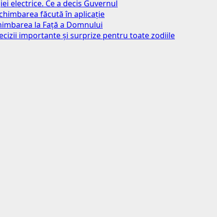
iei electrice. Ce a decis Guvernul
chimbarea făcută în aplicație
chimbarea la Față a Domnului
ecizii importante și surprize pentru toate zodiile