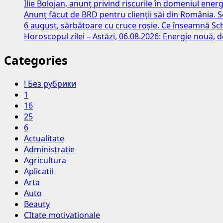
Ilie Bolojan, anunț privind riscurile în domeniul energ
Anunț făcut de BRD pentru clienții săi din România. S
6 august, sărbătoare cu cruce roșie. Ce înseamnă S
Horoscopul zilei – Astăzi, 06.08.2026: Energie nouă, d
Categories
! Без рубрики
1
16
25
6
Actualitate
Administratie
Agricultura
Aplicatii
Arta
Auto
Beauty
CItate motivationale