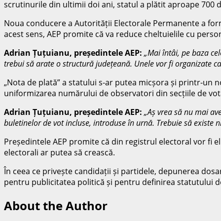
scrutinurile din ultimii doi ani, statul a plătit aproape 700
Noua conducere a Autorității Electorale Permanente a format 
acest sens, AEP promite că va reduce cheltuielile cu personal
Adrian Țuțuianu, președintele AEP:
„Mai întâi, pe baza cel
trebui să arate o structură județeană. Unele vor fi organizate ca
„Nota de plată” a statului s-ar putea micșora și printr-un n
uniformizarea numărului de observatori din secțiile de vot
Adrian Țuțuianu, președintele AEP:
„Aș vrea să nu mai av
buletinelor de vot incluse, introduse în urnă. Trebuie să existe 
Președintele AEP promite că din registrul electoral vor fi el
electorali ar putea să crească.
În ceea ce privește candidații și partidele, depunerea dosar
pentru publicitatea politică și pentru definirea statutului
About the Author