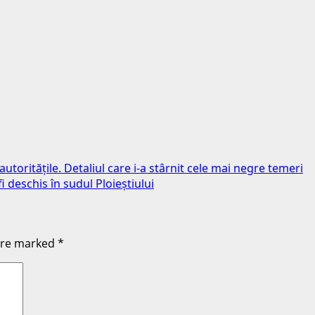
autoritățile. Detaliul care i-a stârnit cele mai negre temeri
 deschis în sudul Ploieștiului
 are marked
*