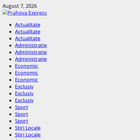
Skip
August 7, 2026
to
content
Primary
Actualitate
Menu
Actualitate
Actualitate
Administratie
Administratie
Administratie
Economic
Economic
Economic
Exclusiv
Exclusiv
Exclusiv
Sport
Sport
Sport
Stiri Locale
Stiri Locale