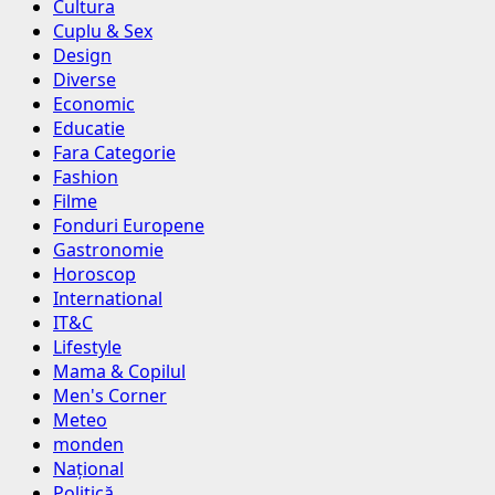
Cultura
Cuplu & Sex
Design
Diverse
Economic
Educatie
Fara Categorie
Fashion
Filme
Fonduri Europene
Gastronomie
Horoscop
International
IT&C
Lifestyle
Mama & Copilul
Men's Corner
Meteo
monden
Național
Politică