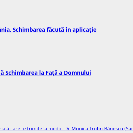
nia. Schimbarea făcută în aplicație
mnă Schimbarea la Față a Domnului
erială care te trimite la medic. Dr. Monica Trofin-Bănescu (S