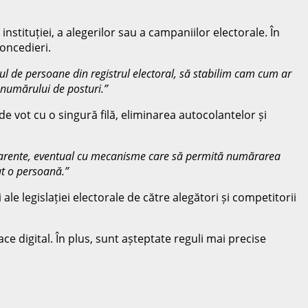
stituției, a alegerilor sau a campaniilor electorale. În
concedieri.
ărul de persoane din registrul electoral, să stabilim cam cum ar
a numărului de posturi.”
de vot cu o singură filă, eliminarea autocolantelor și
sparente, eventual cu mecanisme care să permită numărarea
at o persoană.”
le legislației electorale de către alegători și competitorii
ce digital. În plus, sunt așteptate reguli mai precise