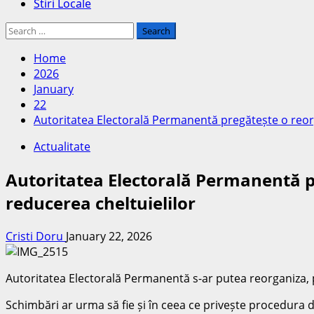
Stiri Locale
Search
for:
Home
2026
January
22
Autoritatea Electorală Permanentă pregătește o reorg
Actualitate
Autoritatea Electorală Permanentă pr
reducerea cheltuielilor
Cristi Doru
January 22, 2026
Autoritatea Electorală Permanentă s-ar putea reorganiza, p
Schimbări ar urma să fie și în ceea ce privește procedura d