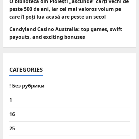
O bibliotecă din Ploiești „ascunde” cărți vechi de
peste 500 de ani, iar cel mai valoros volum pe
care îl poți lua acasă are peste un secol
Candyland Casino Australia: top games, swift
payouts, and exciting bonuses
CATEGORIES
! Без рубрики
1
16
25