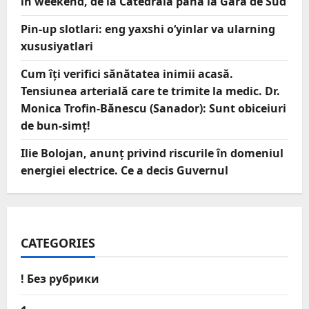
în weekend, de la Catedrală până la Gara de Sud
Pin-up slotlari: eng yaxshi o‘yinlar va ularning
xususiyatlari
Cum îți verifici sănătatea inimii acasă.
Tensiunea arterială care te trimite la medic. Dr.
Monica Trofin-Bănescu (Sanador): Sunt obiceiuri
de bun-simț!
Ilie Bolojan, anunț privind riscurile în domeniul
energiei electrice. Ce a decis Guvernul
CATEGORIES
! Без рубрики