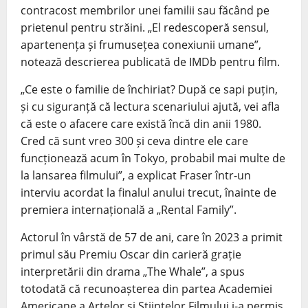
contracost membrilor unei familii sau făcând pe
prietenul pentru străini. „El redescoperă sensul,
apartenența și frumusețea conexiunii umane”,
notează descrierea publicată de IMDb pentru film.
„Ce este o familie de închiriat? După ce sapi puțin,
și cu siguranță că lectura scenariului ajută, vei afla
că este o afacere care există încă din anii 1980.
Cred că sunt vreo 300 și ceva dintre ele care
funcționează acum în Tokyo, probabil mai multe de
la lansarea filmului”, a explicat Fraser într-un
interviu acordat la finalul anului trecut, înainte de
premiera internațională a „Rental Family”.
Actorul în vârstă de 57 de ani, care în 2023 a primit
primul său Premiu Oscar din carieră grație
interpretării din drama „The Whale”, a spus
totodată că recunoașterea din partea Academiei
Americane a Artelor și Științelor Filmului i-a permis