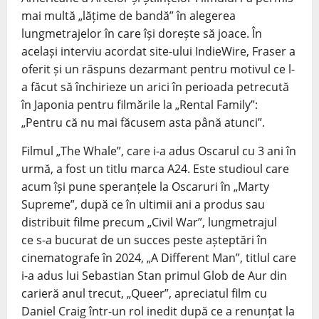
mai multă „lățime de bandă” în alegerea
lungmetrajelor în care își dorește să joace. În
același interviu acordat site-ului IndieWire, Fraser a
oferit și un răspuns dezarmant pentru motivul ce l-
a făcut să închirieze un arici în perioada petrecută
în Japonia pentru filmările la „Rental Family”:
„Pentru că nu mai făcusem asta până atunci”.
Filmul „The Whale”, care i-a adus Oscarul cu 3 ani în
urmă, a fost un titlu marca A24. Este studioul care
acum își pune speranțele la Oscaruri în „Marty
Supreme”, după ce în ultimii ani a produs sau
distribuit filme precum „Civil War”, lungmetrajul
ce s-a bucurat de un succes peste așteptări în
cinematografe în 2024, „A Different Man”, titlul care
i-a adus lui Sebastian Stan primul Glob de Aur din
carieră anul trecut, „Queer”, apreciatul film cu
Daniel Craig într-un rol inedit după ce a renunțat la