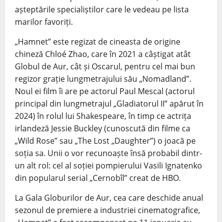
așteptările specialiștilor care le vedeau pe lista
marilor favoriți.
„Hamnet” este regizat de cineasta de origine
chineză Chloé Zhao, care în 2021 a câștigat atât
Globul de Aur, cât și Oscarul, pentru cel mai bun
regizor grație lungmetrajului său
„Nomadland”.
Noul ei film îi are pe actorul Paul Mescal (actorul
principal din lungmetrajul „Gladiatorul II” apărut în
2024) în rolul lui Shakespeare, în timp ce actrița
irlandeză Jessie Buckley (cunoscută din filme ca
„Wild Rose” sau „The Lost „Daughter”) o joacă pe
soția sa. Unii o vor recunoaște însă probabil dintr-
un alt rol: cel al soției pompierului Vasili Ignatenko
din popularul serial „Cernobîl” creat de HBO.
La Gala Globurilor de Aur, cea care deschide anual
sezonul de premiere a industriei cinematografice,