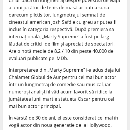
Chiar dacă un lungmetraj despre povestea de viață
a unui jucător de tenis de masă ar putea suna
oarecum plictisitor, lungmetrajul semnat de
cineastul american Josh Safdie cu greu ar putea fi
inclus în categoria respectivă. După premiera sa
internațională, „Marty Supreme” a fost pe larg
lăudat de criticii de film și apreciat de spectatori.
Are o notă medie de 8,2 / 10 din peste 40.000 de
evaluări publicate pe IMDb.
Interpretarea din „Marty Supreme” i-a adus deja lui
Chalamet Globul de Aur pentru cel mai bun actor
într-un lungmetraj de comedie sau musical, iar
numeroși analiști îl văd acum favorit să ridice la
jumătatea lunii martie statueta Oscar pentru cel
mai bun actor principal.
În vârstă de 30 de ani, el este considerat cel mai în
vogă actor din noua generație de la Hollywood,