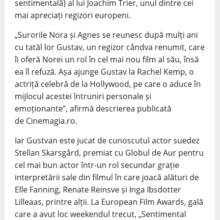
sentimentală) al lui Joachim Trier, unul dintre cei
mai apreciați regizori europeni.
„Surorile Nora și Agnes se reunesc după mulți ani
cu tatăl lor Gustav, un regizor cândva renumit, care
îi oferă Norei un rol în cel mai nou film al său, însă
ea îl refuză. Așa ajunge Gustav la Rachel Kemp, o
actriță celebră de la Hollywood, pe care o aduce în
mijlocul acestei întruniri personale și
emoționante”, afirmă descrierea publicată
de Cinemagia.ro.
Iar Gustvan este jucat de cunoscutul actor suedez
Stellan Skarsgård, premiat cu Globul de Aur pentru
cel mai bun actor într-un rol secundar grație
interpretării sale din filmul în care joacă alături de
Elle Fanning, Renate Reinsve și Inga Ibsdotter
Lilleaas, printre alții. La European Film Awards, gală
care a avut loc weekendul trecut, „Sentimental