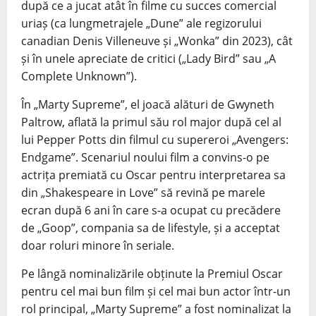
după ce a jucat atât în filme cu succes comercial
uriaș (ca lungmetrajele „Dune” ale regizorului
canadian Denis Villeneuve și „Wonka” din 2023), cât
și în unele apreciate de critici („Lady Bird” sau „A
Complete Unknown”).
În „Marty Supreme”, el joacă alături de Gwyneth
Paltrow, aflată la primul său rol major după cel al
lui Pepper Potts din filmul cu supereroi „Avengers:
Endgame”. Scenariul noului film a convins-o pe
actrița premiată cu Oscar pentru interpretarea sa
din „Shakespeare in Love” să revină pe marele
ecran după 6 ani în care s-a ocupat cu precădere
de „Goop”, compania sa de lifestyle, și a acceptat
doar roluri minore în seriale.
Pe lângă nominalizările obținute la Premiul Oscar
pentru cel mai bun film și cel mai bun actor într-un
rol principal, „Marty Supreme” a fost nominalizat la