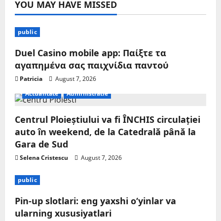
YOU MAY HAVE MISSED
public
Duel Casino mobile app: Παίξτε τα
αγαπημένα σας παιχνίδια παντού
Patricia
August 7, 2026
Actualitate
Administratie
Centrul Ploieștiului va fi ÎNCHIS circulației
auto în weekend, de la Catedrală până la
Gara de Sud
Selena Cristescu
August 7, 2026
public
Pin-up slotlari: eng yaxshi o‘yinlar va
ularning xususiyatlari