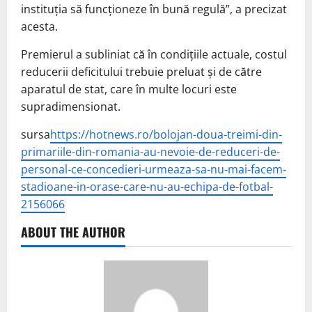
instituția să funcționeze în bună regulă”, a precizat
acesta.
Premierul a subliniat că în condițiile actuale, costul
reducerii deficitului trebuie preluat și de către
aparatul de stat, care în multe locuri este
supradimensionat.
sursa
https://hotnews.ro/bolojan-doua-treimi-din-
primariile-din-romania-au-nevoie-de-reduceri-de-
personal-ce-concedieri-urmeaza-sa-nu-mai-facem-
stadioane-in-orase-care-nu-au-echipa-de-fotbal-
2156066
ABOUT THE AUTHOR