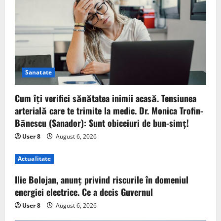
Sanatate
Cum îți verifici sănătatea inimii acasă. Tensiunea
arterială care te trimite la medic. Dr. Monica Trofin-
Bănescu (Sanador): Sunt obiceiuri de bun-simț!
User 8
August 6, 2026
Actualitate
Ilie Bolojan, anunț privind riscurile în domeniul
energiei electrice. Ce a decis Guvernul
User 8
August 6, 2026