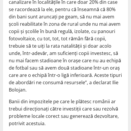
canalizare în localitățile în care doar 20% din case
se racordează la ele, pentru că înseamnă că 80%
din bani sunt aruncați pe geam, să nu mai avem
școli reabilitate în zona de rural unde nu mai avem
copii și școlile în bună regulă, izolate, cu panouri
fotovoltaice, cu tot, tot, tot rămân fără copii,
trebuie să te uiți la rata natalității și doar acolo
unde, într-adevăr, am suficienți copii investesc, să
nu mai facem stadioane în orașe care nu au echipă
de fotbal sau să avem două stadioane într-un oraș
care are o echipă într-o ligă inferioară. Aceste tipuri
de abordări ne consumă resursele”, a declarat Ilie
Bolojan.
Banii din impozitele pe care le plătesc românii ar
trebui direcționați către investiții care sau rezolvă
probleme locale corect sau generează dezvoltare,
potrivit acestuia.