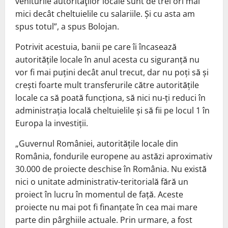
veniturile autorităţilor locale sunt de trei ori mai
mici decât cheltuielile cu salariile. Și cu asta am
spus totul”, a spus Bolojan.
Potrivit acestuia, banii pe care îi încasează
autoritățile locale în anul acesta cu siguranță nu
vor fi mai puțini decât anul trecut, dar nu poți să și
crești foarte mult transferurile către autoritățile
locale ca să poată funcționa, să nici nu-ți reduci în
administrația locală cheltuielile și să fii pe locul 1 în
Europa la investiții.
„Guvernul României, autoritățile locale din
România, fondurile europene au astăzi aproximativ
30.000 de proiecte deschise în România. Nu există
nici o unitate administrativ-teritorială fără un
proiect în lucru în momentul de față. Aceste
proiecte nu mai pot fi finanțate în cea mai mare
parte din pârghiile actuale. Prin urmare, a fost