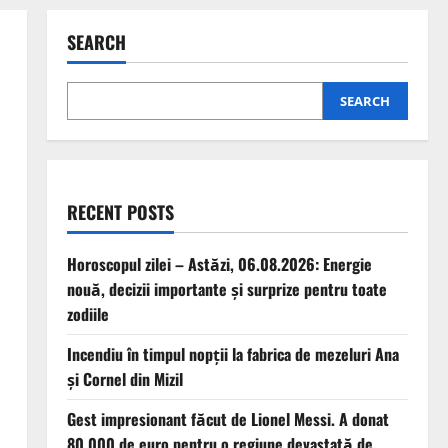
SEARCH
SEARCH
RECENT POSTS
Horoscopul zilei – Astăzi, 06.08.2026: Energie
nouă, decizii importante și surprize pentru toate
zodiile
Incendiu în timpul nopții la fabrica de mezeluri Ana
și Cornel din Mizil
Gest impresionant făcut de Lionel Messi. A donat
80.000 de euro pentru o regiune devastată de