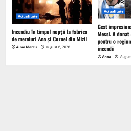
Actualitate
Actualitate
Gest impresiona
Incendiu în timpul nopții la fabrica
Messi. A donat
de mezeluri Ana și Cornel din Mizil
pentru o regiu
Alma Marcu
August 6, 2026
incendii
Anna
August