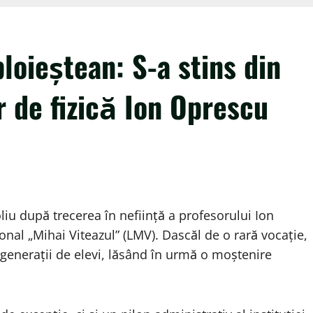
loieștean: S-a stins din
r de fizică Ion Oprescu
liu după trecerea în neființă a profesorului Ion
nal „Mihai Viteazul” (LMV). Dascăl de o rară vocație,
 generații de elevi, lăsând în urmă o moștenire