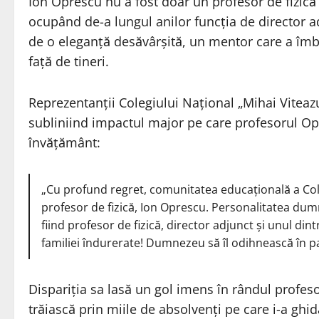
Ion Oprescu nu a fost doar un profesor de fizică d
ocupând de-a lungul anilor funcția de director adj
de o eleganță desăvârșită, un mentor care a îmbi
față de tineri.
Reprezentanții Colegiului Național „Mihai Vitea
subliniind impactul major pe care profesorul Opr
învățământ:
„Cu profund regret, comunitatea educațională a Col
profesor de fizică, Ion Oprescu. Personalitatea dumn
fiind profesor de fizică, director adjunct și unul din
familiei îndurerate! Dumnezeu să îl odihnească în pa
Dispariția sa lasă un gol imens în rândul profeso
trăiască prin miile de absolvenți pe care i-a ghid