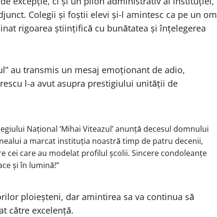
e excepție, ci și un pilon administrativ al instituției,
unct. Colegii și foștii elevi și-l amintesc ca pe un om
nat rigoarea științifică cu bunătatea și înțelegerea
zul” au transmis un mesaj emoționant de adio,
escu l-a avut asupra prestigiului unității de
egiului Național ‘Mihai Viteazul’ anunță decesul domnului
ealui a marcat instituția noastră timp de patru decenii,
tre cei care au modelat profilul școlii. Sincere condoleanțe
ce și în lumină!”
rilor ploieșteni, dar amintirea sa va continua să
at către excelență.