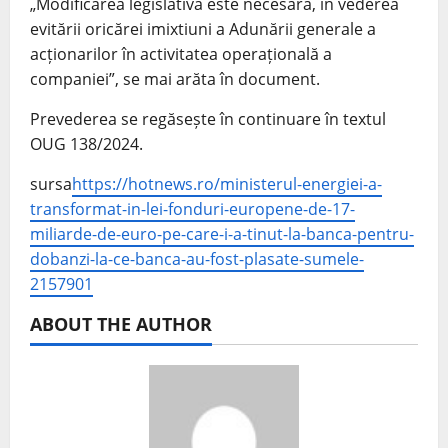
„Modificarea legislativă este necesară, în vederea
evitării oricărei imixtiuni a Adunării generale a
acționarilor în activitatea operațională a
companiei”, se mai arăta în document.
Prevederea se regăsește în continuare în textul
OUG 138/2024.
sursa
https://hotnews.ro/ministerul-energiei-a-
transformat-in-lei-fonduri-europene-de-17-
miliarde-de-euro-pe-care-i-a-tinut-la-banca-pentru-
dobanzi-la-ce-banca-au-fost-plasate-sumele-
2157901
ABOUT THE AUTHOR