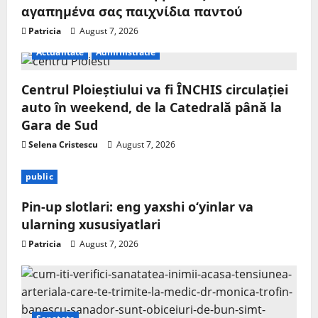
αγαπημένα σας παιχνίδια παντού
Patricia
August 7, 2026
Actualitate
Administratie
Centrul Ploieștiului va fi ÎNCHIS circulației
auto în weekend, de la Catedrală până la
Gara de Sud
Selena Cristescu
August 7, 2026
public
Pin-up slotlari: eng yaxshi o‘yinlar va
ularning xususiyatlari
Patricia
August 7, 2026