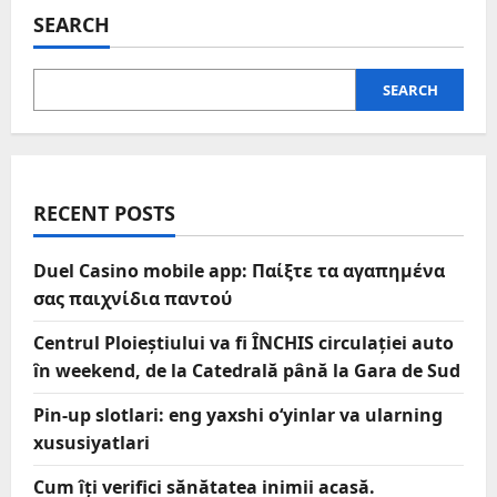
SEARCH
SEARCH
RECENT POSTS
Duel Casino mobile app: Παίξτε τα αγαπημένα
σας παιχνίδια παντού
Centrul Ploieștiului va fi ÎNCHIS circulației auto
în weekend, de la Catedrală până la Gara de Sud
Pin-up slotlari: eng yaxshi o‘yinlar va ularning
xususiyatlari
Cum îți verifici sănătatea inimii acasă.