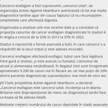
Cancerul esofagian a fost supranumit „cancerul uitat”, iar
organizaţia Action Against Heartburn avertizează că tot mai multe
diagnostice tardive apar din cauza faptului că nu recunoaştem
simptomele care afectează digestia.
Organizația a analizat cele mai recente date şi a constatat că
proporţia cazurilor de cancer esofagian diagnosticate în stadiul 4
în Anglia a crescut de la 25% în 2013 la 37% în 2022.
Stadiul 4 reprezintă o formă avansată a bolii, în care cancerul s-a
răspândit de la locul iniţial şi este adesea incurabil.
Cancerul esofagian afectează esofagul, tubul care face legătura
între gură şi stomac, şi este asociat cu fumatul, consumul de
alcool şi alimentaţia nesănătoasă. În Regatul Unit sunt înregistrate
aproximativ 9.200 de cazuri noi în fiecare an, iar mai puţin de 20%
dintre pacienţii diagnosticaţi supravieţuiesc mai mult de cinci ani.
Jill Clark, preşedinta Action Against Heartburn, a declarat:
„Cancerul esofagian este cancerul uitat. Incidenţa sa în Marea
Britanie este disproporţionat de mare, iar diagnosticul tardiv face
ca boala să fie adesea fatală.
Motivele creşterii numărului de cazuri depistate în stadii avansate