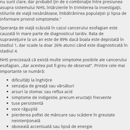
nu sunt clare, dar probabil ţin de o combinaţie între presiunea
asupra sistemului NHS, întârzierile în trimiterea la investigaţii,
stilurile de viaţă nesănătoase, îmbătrânirea populaţiei şi lipsa de
informare privind simptomele.”
Speranţa de viaţă scăzută în cazul cancerului esofagian este
cauzată în mare parte de diagnosticul tardiv. Rata de
supravieţuire la un an este de 89% dacă boala este depistată în
stadiul 1, dar scade la doar 26% atunci când este diagnosticată în
stadiul 4.
NHS precizează că există multe simptome posibile ale cancerului
esofagian, „dar acestea pot fi greu de observat”. Printre cele mai
importante se numără:
dificultăţi la înghiţire
senzaţia de greaţă sau vărsături
arsuri la stomac sau reflux acid
simptome de indigestie, precum eructaţii frecvente
tuse persistentă
voce răguşită
pierderea poftei de mâncare sau scădere în greutate
neintenţionată
oboseală accentuată sau lipsă de energie