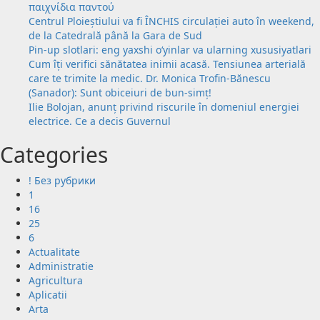
παιχνίδια παντού
Centrul Ploieștiului va fi ÎNCHIS circulației auto în weekend,
de la Catedrală până la Gara de Sud
Pin-up slotlari: eng yaxshi o‘yinlar va ularning xususiyatlari
Cum îți verifici sănătatea inimii acasă. Tensiunea arterială
care te trimite la medic. Dr. Monica Trofin-Bănescu
(Sanador): Sunt obiceiuri de bun-simț!
Ilie Bolojan, anunț privind riscurile în domeniul energiei
electrice. Ce a decis Guvernul
Categories
! Без рубрики
1
16
25
6
Actualitate
Administratie
Agricultura
Aplicatii
Arta