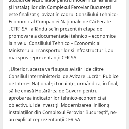
Studiul de fezabilitate pentru modernizarea liniilor
și instalațiilor din Complexul Feroviar București
este finalizat și avizat în cadrul Consiliului Tehnico-
Economic al Companiei Naționale de Căi Ferate
„CFR”-SA., aflându-se în prezent în etapa de
promovare a documentației tehnico – economice
la nivelul Consiliului Tehnico – Economic al
Ministerului Transporturilor și Infrastructurii, au
mai spus reprezentanții CFR SA.
„Ulterior, acesta va fi supus avizării de către
Consiliul Interministerial de Avizare Lucrări Publice
de Interes Național și Locuințe, urmând ca, în final,
să fie emisă Hotărârea de Guvern pentru
aprobarea indicatorilor tehnico-economici ai
obiectivului de investiții Modernizarea liniilor și
instalațiilor din Complexul Feroviar București”, ne-
au explicat reprezentanții CFR SA.