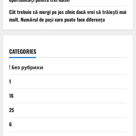
Cât trebuie să mergi pe jos zilnic dacă vrei să trăiești mai
mult. Numărul de pași care poate face diferența
CATEGORIES
! Без рубрики
1
16
25
6