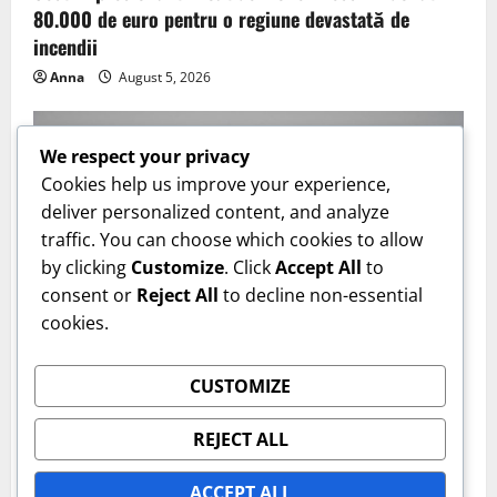
80.000 de euro pentru o regiune devastată de
incendii
Anna
August 5, 2026
We respect your privacy
Cookies help us improve your experience,
deliver personalized content, and analyze
traffic. You can choose which cookies to allow
by clicking
Customize
. Click
Accept All
to
consent or
Reject All
to decline non-essential
cookies.
Uncategorized
CUSTOMIZE
Zodiile care dau lovitura în august 2026. Bani,
REJECT ALL
succes și oportunități pentru trei nativi
Anna
August 5, 2026
ACCEPT ALL