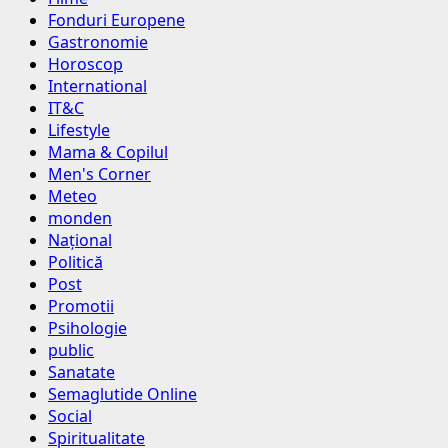
Fonduri Europene
Gastronomie
Horoscop
International
IT&C
Lifestyle
Mama & Copilul
Men's Corner
Meteo
monden
Național
Politică
Post
Promotii
Psihologie
public
Sanatate
Semaglutide Online
Social
Spiritualitate