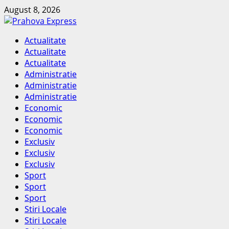
Skip
August 8, 2026
to
content
Primary
Actualitate
Menu
Actualitate
Actualitate
Administratie
Administratie
Administratie
Economic
Economic
Economic
Exclusiv
Exclusiv
Exclusiv
Sport
Sport
Sport
Stiri Locale
Stiri Locale