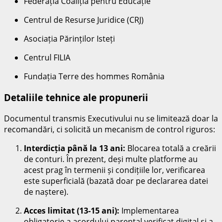
Federația Coaliția pentru Educație
Centrul de Resurse Juridice (CRJ)
Asociația Părinților Isteți
Centrul FILIA
Fundația Terre des hommes România
Detaliile tehnice ale propunerii
Documentul transmis Executivului nu se limitează doar la
recomandări, ci solicită un mecanism de control riguros:
Interdicția până la 13 ani:
Blocarea totală a creării
de conturi. În prezent, deși multe platforme au
acest prag în termenii și condițiile lor, verificarea
este superficială (bazată doar pe declararea datei
de naștere).
Acces limitat (13-15 ani):
Implementarea
obligatorie a acordului parental verificat digital și a