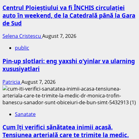
Centrul Ploieștiului va fi ÎNCHIS circulației
auto în weekend, de la Catedrală până la Gara
de Sud
Selena Cristescu
August 7, 2026
public
Pin-up slotlari: eng yaxshi o‘yinlar va ularning
xususiyatlari
Patricia
August 7, 2026
Sanatate
Cum îți verifici sănătatea inimii acasă.
Tensiunea arterială care te trimite la medic.