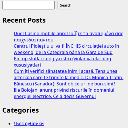
Search
Recent Posts
Duel Casino mobile app: Παίξτε τα αγαπημένα σας
παιχνίδια παντού
Centrul Ploieștiului va fi ÎNCHIS circulației auto în
weekend, de la Catedrală până la Gara de Sud
Pin-up slotlari: eng yaxshi o‘yinlar va ularning
xususiyatlari
Cum îți verifici sănătatea inimii acasă. Tensiunea
arterială care te trimite la medic. Dr. Monica Trofin-
Bănescu (Sanador): Sunt obiceiuri de bun-simț!
Ilie Bolojan, anunț privind riscurile în domeniul
energiei electrice. Ce a decis Guvernul
Categories
! Без рубрики