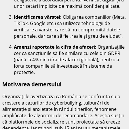
unor setări implicite de maximă confidențialitate.
Identificarea vârstei:
Obligarea companiilor (Meta,
TikTok, Google etc.) să utilizeze tehnologii de
verificare a vârstei care să nu compromită datele
personale, dar care să fie „reale și greu de eludat”.
Amenzi raportate la cifra de afaceri:
Organizațiile
cer ca sancțiunile să fie similare cu cele din GDPR
(până la 4% din cifra de afaceri globală), pentru a
forța companiile să investească în sisteme de
protecție.
Motivarea demersului
Organizațiile avertizează că România se confruntă cu o
creștere a cazurilor de cyberbullying, tulburări de
alimentație și anxietate în rândul tinerilor, fenomene
amplificate de algoritmii de recomandare. Aceștia susțin
că platformele de socializare sunt proiectate să creeze
dependență, iar minorii sub 15 ani nu au mecanismele