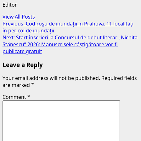
Editor
View All Posts
Post
Previous:
Cod roşu de inundaţii în Prahova. 11 localități
în pericol de inundații
navigation
Next:
Start înscrieri la Concursul de debut literar „Nichita
Stănescu” 2026: Manuscrisele câștigătoare vor fi
publicate gratuit
Leave a Reply
Your email address will not be published.
Required fields
are marked
*
Comment
*