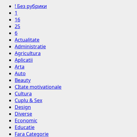
! Без рубрики
1
16
25
6
Actualitate
Administratie
Agricultura
Aplicatii
Arta
Auto
Beauty
CItate motivationale
Cultura
Cuplu & Sex
Design
Diverse
Economic
Educatie
Fara Categorie