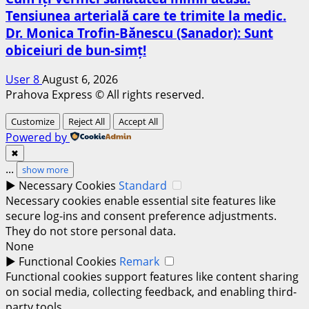
Tensiunea arterială care te trimite la medic.
Dr. Monica Trofin-Bănescu (Sanador): Sunt
obiceiuri de bun-simț!
User 8
August 6, 2026
Prahova Express © All rights reserved.
Customize
Reject All
Accept All
Powered by
✖
...
show more
►
Necessary Cookies
Standard
Necessary cookies enable essential site features like
secure log-ins and consent preference adjustments.
They do not store personal data.
None
►
Functional Cookies
Remark
Functional cookies support features like content sharing
on social media, collecting feedback, and enabling third-
party tools.