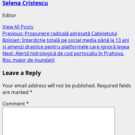
Selena Cristescu
Editor
View All Posts
Post
Previous:
Propunere radicală adresată Cabinetului
Bolojan: Interdicție totală pe social media până la 13 ani
navigation
și amenzi drastice pentru platformele care ignoră legea
Next:
Alertă hidrologică de cod portocaliu în Prahova.
Risc major de inundații
Leave a Reply
Your email address will not be published.
Required fields
are marked
*
Comment
*