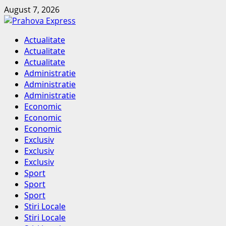
Skip
August 7, 2026
to
content
Primary
Actualitate
Menu
Actualitate
Actualitate
Administratie
Administratie
Administratie
Economic
Economic
Economic
Exclusiv
Exclusiv
Exclusiv
Sport
Sport
Sport
Stiri Locale
Stiri Locale