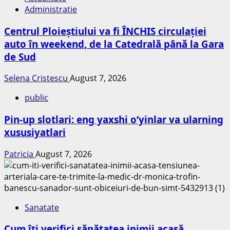
Administratie
Centrul Ploieștiului va fi ÎNCHIS circulației
auto în weekend, de la Catedrală până la Gara
de Sud
Selena Cristescu
August 7, 2026
public
Pin-up slotlari: eng yaxshi o‘yinlar va ularning
xususiyatlari
Patricia
August 7, 2026
Sanatate
Cum îți verifici sănătatea inimii acasă.