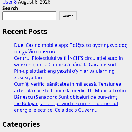
User 8
August 6, 2026
Search
Search
Recent Posts
Duel Casino mobile app: Παίξτε τα αγαπημένα σας
παιχνίδια παντού
Centrul Ploieștiului va fi ÎNCHIS circulației auto în
weekend, de la Catedrală până la Gara de Sud
Pin-up slotlari: eng yaxshi o‘yinlar va ularning
xususiyatlari
Cum îți verifici sănătatea inimii acasă. Tensiunea
arterială care te trimite la medic. Dr. Monica Trofin-
Bănescu (Sanador): Sunt obiceiuri de bun-simț!
Ilie Bolojan, anunț privind riscurile în domeniul
energiei electrice. Ce a decis Guvernul
Categories