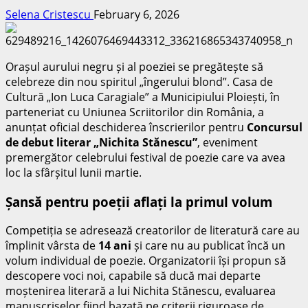
Selena Cristescu
February 6, 2026
Orașul aurului negru și al poeziei se pregătește să
celebreze din nou spiritul „îngerului blond”. Casa de
Cultură „Ion Luca Caragiale” a Municipiului Ploiești, în
parteneriat cu Uniunea Scriitorilor din România, a
anunțat oficial deschiderea înscrierilor pentru
Concursul
de debut literar „Nichita Stănescu”
, eveniment
premergător celebrului festival de poezie care va avea
loc la sfârșitul lunii martie.
Șansă pentru poeții aflați la primul volum
Competiția se adresează creatorilor de literatură care au
împlinit vârsta de
14 ani
și care nu au publicat încă un
volum individual de poezie. Organizatorii își propun să
descopere voci noi, capabile să ducă mai departe
moștenirea literară a lui Nichita Stănescu, evaluarea
manuscriselor fiind bazată pe criterii riguroase de