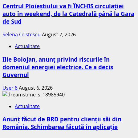
Centrul Ploieștiului va fi ÎNCHIS circulației
auto în weekend, de la Catedrală până la Gara
de Sud
Selena Cristescu
August 7, 2026
Actualitate
Ilie Bolojan, anunț privind riscurile în
domeniul energiei electrice. Ce a decis
Guvernul
User 8
August 6, 2026
Actualitate
Anunț făcut de BRD pentru clienții săi din
România. Schimbarea făcută în aplicație