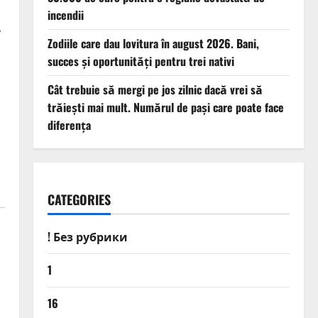
incendii
v
Zodiile care dau lovitura în august 2026. Bani,
succes și oportunități pentru trei nativi
Cât trebuie să mergi pe jos zilnic dacă vrei să
trăiești mai mult. Numărul de pași care poate face
diferența
CATEGORIES
! Без рубрики
1
16