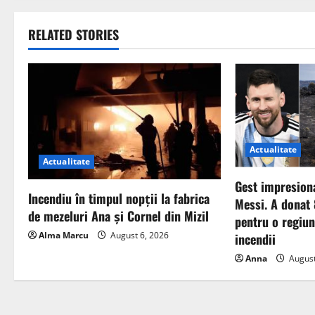
RELATED STORIES
Actualitate
Actualitate
Gest impresiona
Incendiu în timpul nopții la fabrica
Messi. A donat
de mezeluri Ana și Cornel din Mizil
pentru o regiu
Alma Marcu
August 6, 2026
incendii
Anna
August