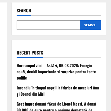
SEARCH
SEARCH
RECENT POSTS
Horoscopul zilei – Astăzi, 06.08.2026: Energie
nouă, decizii importante și surprize pentru toate
zodiile
Incendiu în timpul nopții la fabrica de mezeluri Ana
și Cornel din Mizil
Gest impresionant făcut de Lionel Messi. A donat
80.000 de euro pentru o regiune devastată de