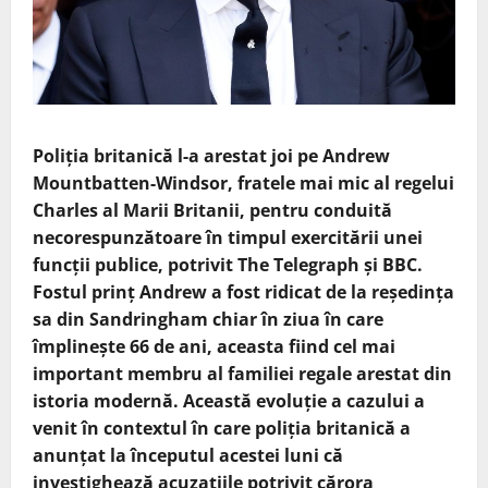
Poliția britanică l-a arestat joi pe Andrew
Mountbatten-Windsor, fratele mai mic al regelui
Charles al Marii Britanii, pentru conduită
necorespunzătoare în timpul exercitării unei
funcții publice, potrivit The Telegraph și BBC.
Fostul prinț Andrew a fost ridicat de la reședința
sa din Sandringham chiar în ziua în care
împlinește 66 de ani, aceasta fiind cel mai
important membru al familiei regale arestat din
istoria modernă. Această evoluție a cazului a
venit în contextul în care poliția britanică a
anunțat la începutul acestei luni că
investighează acuzațiile potrivit cărora