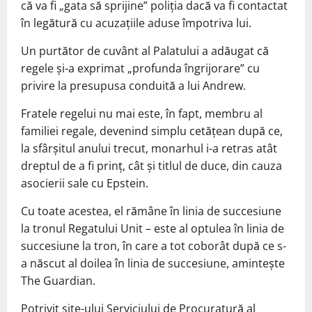
că va fi „gata să sprijine” poliția dacă va fi contactat
în legătură cu acuzațiile aduse împotriva lui.
Un purtător de cuvânt al Palatului a adăugat că
regele și-a exprimat „profunda îngrijorare” cu
privire la presupusa conduită a lui Andrew.
Fratele regelui nu mai este, în fapt, membru al
familiei regale, devenind simplu cetățean după ce,
la sfârșitul anului trecut, monarhul i-a retras atât
dreptul de a fi prinț, cât și titlul de duce, din cauza
asocierii sale cu Epstein.
Cu toate acestea, el rămâne în linia de succesiune
la tronul Regatului Unit – este al optulea în linia de
succesiune la tron, în care a tot coborât după ce s-
a născut al doilea în linia de succesiune, amintește
The Guardian.
Potrivit site-ului Serviciului de Procuratură al