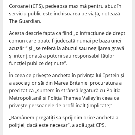
Coroanei (CPS), pedeapsa maximă pentru abuz în
serviciu public este închisoarea pe viață, notează
The Guardian.
Acesta descrie fapta ca fiind „o infracțiune de drept
comun care poate fi judecată numai pe baza unei
acuzări” și „se referă la abuzul sau neglijarea gravă
și intenționată a puterii sau responsabilităților
funcției publice deținute”.
În ceea ce privește ancheta în privința lui Epstein și
a asociaților săi din Marea Britanie, procuratura a
precizat că „suntem în strânsă legătură cu Poliția
Metropolitană și Poliția Thames Valley în ceea ce
privește persoanele de profil înalt (implicate)”.
„Rămânem pregătiți să sprijinim orice anchetă a
poliției, dacă este necesar”, a adăugat CPS.