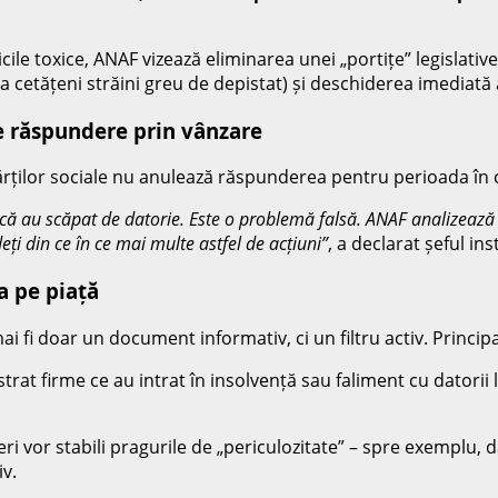
ile toxice, ANAF vizează eliminarea unei „portițe” legislativ
ea cetățeni străini greu de depistat) și deschiderea imediată 
e răspundere prin vânzare
ărților sociale nu anulează răspunderea pentru perioada în c
 că au scăpat de datorie. Este o problemă falsă. ANAF analizeaz
i din ce în ce mai multe astfel de acțiuni”
, a declarat șeful inst
ea pe piață
ai fi doar un document informativ, ci un filtru activ. Principa
rat firme ce au intrat în insolvență sau faliment cu datorii 
ri vor stabili pragurile de „periculozitate” – spre exemplu,
iv.