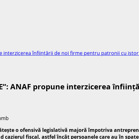
zicerea înființării de noi firme pentru patronii cu istori
NAF propune interzicerea înființării
ește o ofensivă legislativă majoră împotriva antreprenor
nd cazierul fiscal, astfel încât persoanele care au în spa