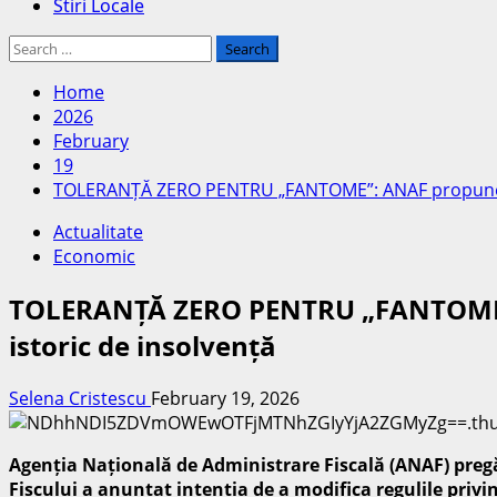
Stiri Locale
Search
for:
Home
2026
February
19
TOLERANȚĂ ZERO PENTRU „FANTOME”: ANAF propune inter
Actualitate
Economic
TOLERANȚĂ ZERO PENTRU „FANTOME”: A
istoric de insolvență
Selena Cristescu
February 19, 2026
Agenția Națională de Administrare Fiscală (ANAF) pregăt
Fiscului a anunțat intenția de a modifica regulile privi