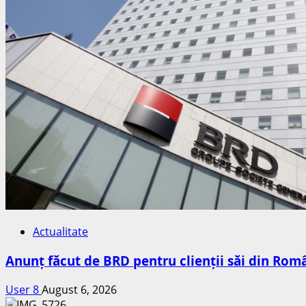
Actualitate
Anunț făcut de BRD pentru clienții săi din Româ
User 8
August 6, 2026