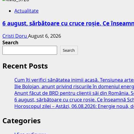
Actualitate
6 august, sărbătoare cu cruce roșie. Ce însea
Cristi Doru
August 6, 2026
Search
Search
Recent Posts
Cum îți verifici sănătatea inimii acasă. Tensiunea art
Ilie Bolojan, anunț privind riscurile în domeniul energ
Anunț făcut de BRD pentru clienții săi din România. S
6 august, sărbătoare cu cruce roșie. Ce înseamnă S
Horoscopul zilei – Astăzi, 06.08.2026: Energie nouă, d
Categories