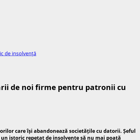
c de insolvență
 de noi firme pentru patronii cu
ilor care își abandonează societățile cu datorii. Șeful
te un istoric repetat de insolvențe să nu mai poată