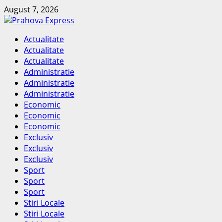
Skip
August 7, 2026
to
content
Primary
Actualitate
Menu
Actualitate
Actualitate
Administratie
Administratie
Administratie
Economic
Economic
Economic
Exclusiv
Exclusiv
Exclusiv
Sport
Sport
Sport
Stiri Locale
Stiri Locale