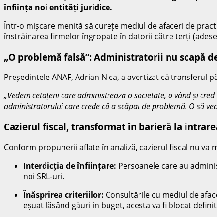
înființa noi entități juridice.
Într-o mișcare menită să curețe mediul de afaceri de practic
înstrăinarea firmelor îngropate în datorii către terți (ades
„O problemă falsă”: Administratorii nu scapă d
Președintele ANAF, Adrian Nica, a avertizat că transferul p
„Vedem cetățeni care administrează o societate, o vând și cred
administratorului care crede că a scăpat de problemă. O să vedeț
Cazierul fiscal, transformat în barieră la intrar
Conform propunerii aflate în analiză, cazierul fiscal nu va m
Interdicția de înființare:
Persoanele care au administ
noi SRL-uri.
Înăsprirea criteriilor:
Consultările cu mediul de aface
eșuat lăsând găuri în buget, acesta va fi blocat definit