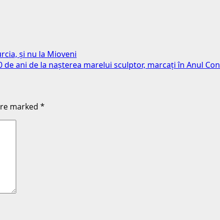
rcia, și nu la Mioveni
0 de ani de la nașterea marelui sculptor, marcați în Anul Co
 are marked
*