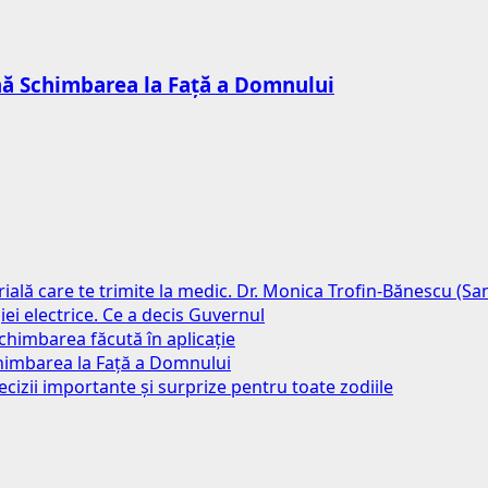
mnă Schimbarea la Față a Domnului
erială care te trimite la medic. Dr. Monica Trofin-Bănescu (S
iei electrice. Ce a decis Guvernul
chimbarea făcută în aplicație
chimbarea la Față a Domnului
ecizii importante și surprize pentru toate zodiile