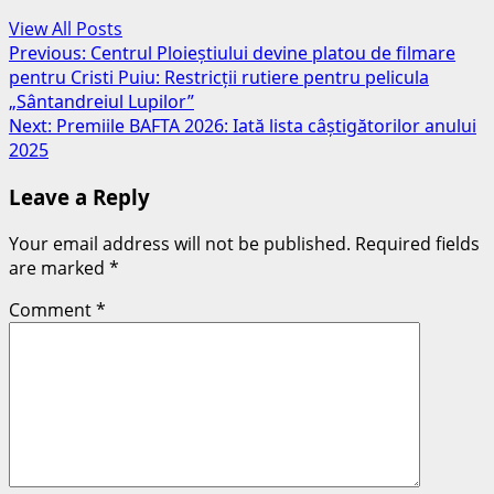
View All Posts
Post
Previous:
Centrul Ploieștiului devine platou de filmare
pentru Cristi Puiu: Restricții rutiere pentru pelicula
navigation
„Sântandreiul Lupilor”
Next:
Premiile BAFTA 2026: Iată lista câștigătorilor anului
2025
Leave a Reply
Your email address will not be published.
Required fields
are marked
*
Comment
*