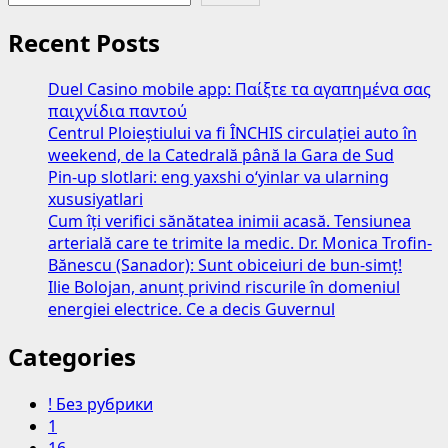
Recent Posts
Duel Casino mobile app: Παίξτε τα αγαπημένα σας
παιχνίδια παντού
Centrul Ploieștiului va fi ÎNCHIS circulației auto în
weekend, de la Catedrală până la Gara de Sud
Pin-up slotlari: eng yaxshi o‘yinlar va ularning
xususiyatlari
Cum îți verifici sănătatea inimii acasă. Tensiunea
arterială care te trimite la medic. Dr. Monica Trofin-
Bănescu (Sanador): Sunt obiceiuri de bun-simț!
Ilie Bolojan, anunț privind riscurile în domeniul
energiei electrice. Ce a decis Guvernul
Categories
! Без рубрики
1