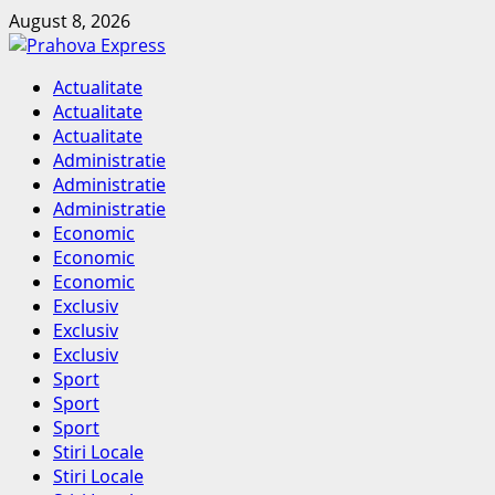
Skip
August 8, 2026
to
content
Primary
Actualitate
Menu
Actualitate
Actualitate
Administratie
Administratie
Administratie
Economic
Economic
Economic
Exclusiv
Exclusiv
Exclusiv
Sport
Sport
Sport
Stiri Locale
Stiri Locale