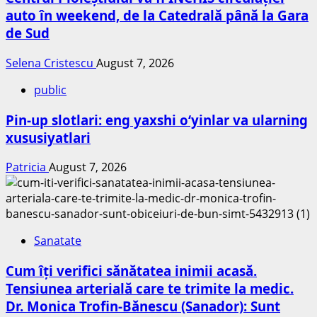
auto în weekend, de la Catedrală până la Gara
de Sud
Selena Cristescu
August 7, 2026
public
Pin-up slotlari: eng yaxshi o‘yinlar va ularning
xususiyatlari
Patricia
August 7, 2026
Sanatate
Cum îți verifici sănătatea inimii acasă.
Tensiunea arterială care te trimite la medic.
Dr. Monica Trofin-Bănescu (Sanador): Sunt