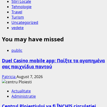
Stiri Locale
Tehnologie
Travel
Turism
Uncategorized
vedete
You may have missed
public
Duel Casino mobile app: Παίξτε τα αγαπημένα
σας παιχνίδια παντού
Patricia
August 7, 2026
Actualitate
Administratie
Centrul Ploieștiului va fi ÎNCHIS circulației