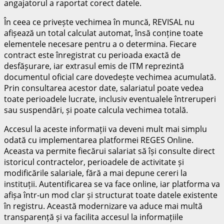
angajatorul a raportat corect datele.
În ceea ce privește vechimea în muncă, REVISAL nu
afișează un total calculat automat, însă conține toate
elementele necesare pentru a o determina. Fiecare
contract este înregistrat cu perioada exactă de
desfășurare, iar extrasul emis de ITM reprezintă
documentul oficial care dovedește vechimea acumulată.
Prin consultarea acestor date, salariatul poate vedea
toate perioadele lucrate, inclusiv eventualele întreruperi
sau suspendări, și poate calcula vechimea totală.
Accesul la aceste informații va deveni mult mai simplu
odată cu implementarea platformei REGES Online.
Aceasta va permite fiecărui salariat să își consulte direct
istoricul contractelor, perioadele de activitate și
modificările salariale, fără a mai depune cereri la
instituții. Autentificarea se va face online, iar platforma va
afișa într-un mod clar și structurat toate datele existente
în registru. Această modernizare va aduce mai multă
transparență și va facilita accesul la informațiile