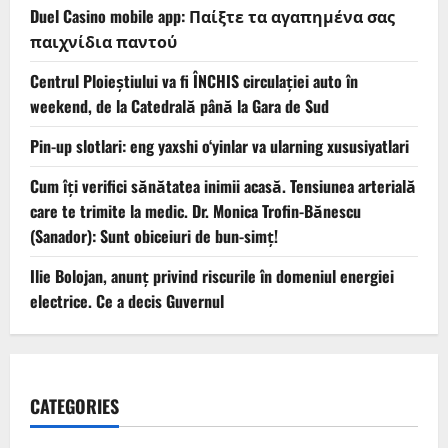
Duel Casino mobile app: Παίξτε τα αγαπημένα σας
παιχνίδια παντού
Centrul Ploieștiului va fi ÎNCHIS circulației auto în
weekend, de la Catedrală până la Gara de Sud
Pin-up slotlari: eng yaxshi o‘yinlar va ularning xususiyatlari
Cum îți verifici sănătatea inimii acasă. Tensiunea arterială
care te trimite la medic. Dr. Monica Trofin-Bănescu
(Sanador): Sunt obiceiuri de bun-simț!
Ilie Bolojan, anunț privind riscurile în domeniul energiei
electrice. Ce a decis Guvernul
CATEGORIES