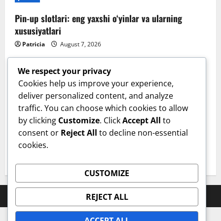
Pin-up slotlari: eng yaxshi o‘yinlar va ularning
xususiyatlari
Patricia
August 7, 2026
We respect your privacy
Cookies help us improve your experience,
deliver personalized content, and analyze
Sanatate
traffic. You can choose which cookies to allow
by clicking
Customize
. Click
Accept All
to
Cum îți verifici sănătatea inimii acasă. Tensiunea
consent or
Reject All
to decline non-essential
arterială care te trimite la medic. Dr. Monica Trofin-
cookies.
Bănescu (Sanador): Sunt obiceiuri de bun-simț!
User 8
August 6, 2026
CUSTOMIZE
Prahova Express © All rights reserved.
REJECT ALL
ACCEPT ALL